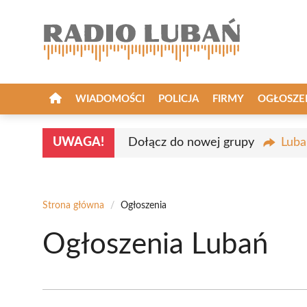
Przejdź
do
treści
WIADOMOŚCI
POLICJA
FIRMY
OGŁOSZE
UWAGA!
Dołącz do nowej grupy
Luba
Strona główna
/
Ogłoszenia
Ogłoszenia Lubań