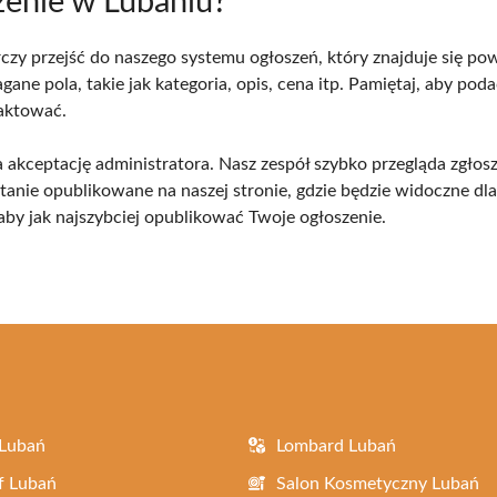
zenie w Lubaniu?
 przejść do naszego systemu ogłoszeń, który znajduje się powyż
gane pola, takie jak kategoria, opis, cena itp. Pamiętaj, aby p
taktować.
na akceptację administratora. Nasz zespół szybko przegląda zgło
stanie opublikowane na naszej stronie, gdzie będzie widoczne dl
aby jak najszybciej opublikować Twoje ogłoszenie.
 Lubań
Lombard Lubań
f Lubań
Salon Kosmetyczny Lubań