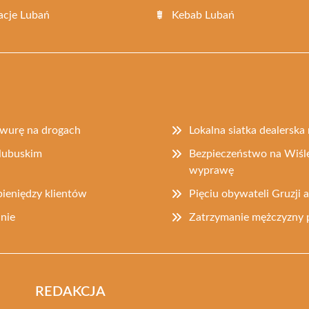
acje Lubań
Kebab Lubań
rawurę na drogach
Lokalna siatka dealerska 
lubuskim
Bezpieczeństwo na Wiśle
wyprawę
ieniędzy klientów
Pięciu obywateli Gruzji
nie
Zatrzymanie mężczyzny 
REDAKCJA