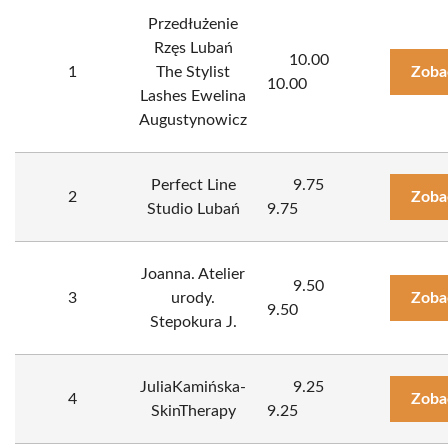
Przedłużenie
Rzęs Lubań
10.00
1
The Stylist
Zoba
10.00
Lashes Ewelina
Augustynowicz
Perfect Line
9.75
2
Zoba
Studio Lubań
9.75
Joanna. Atelier
9.50
3
urody.
Zoba
9.50
Stepokura J.
JuliaKamińska-
9.25
4
Zoba
SkinTherapy
9.25