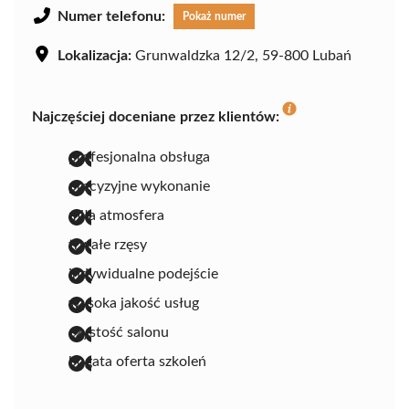
Numer telefonu:
Pokaż numer
Lokalizacja:
Grunwaldzka 12/2, 59-800 Lubań
Najczęściej doceniane przez klientów:
profesjonalna obsługa
precyzyjne wykonanie
miła atmosfera
trwałe rzęsy
indywidualne podejście
wysoka jakość usług
czystość salonu
bogata oferta szkoleń