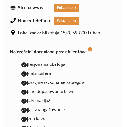
Strona www:
Pokaż stronę
Numer telefonu:
Pokaż numer
Lokalizacja:
Mikołaja 15/3, 59-800 Lubań
Najczęściej doceniane przez klientów:
profesjonalna obsługa
miła atmosfera
precyzyjne wykonanie zabiegów
idealne dopasowanie brwi
trwały makijaż
pasja i zaangażowanie
pyszna kawa