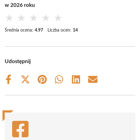
w 2026 roku
★
★
★
★
★
Średnia ocena:
4.97
Liczba ocen:
14
Udostępnij
Share
Share
Share
Share
Share
Share
on
on
on
on
on
on
Facebook
X
Pinterest
WhatsApp
LinkedIn
Email
(Twitter)