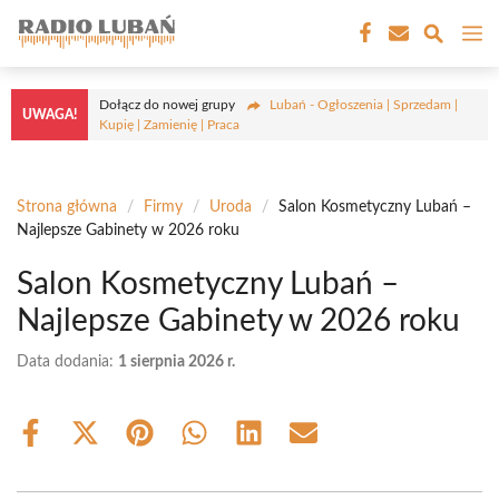
Przejdź
M
do
treści
Dołącz do nowej grupy
Lubań - Ogłoszenia | Sprzedam |
UWAGA!
Kupię | Zamienię | Praca
Strona główna
/
Firmy
/
Uroda
/
Salon Kosmetyczny Lubań –
Najlepsze Gabinety w 2026 roku
Salon Kosmetyczny Lubań –
Najlepsze Gabinety w 2026 roku
Data dodania:
1 sierpnia 2026 r.
Share
Share
Share
Share
Share
Share
on
on
on
on
on
on
Facebook
X
Pinterest
WhatsApp
LinkedIn
Email
(Twitter)