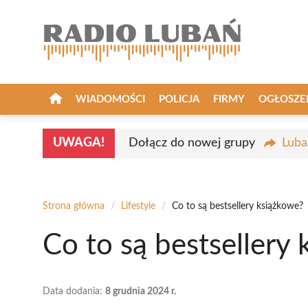
Przejdź
do
treści
WIADOMOŚCI
POLICJA
FIRMY
OGŁOSZE
UWAGA!
Dołącz do nowej grupy
Luba
Strona główna
/
Lifestyle
/
Co to są bestsellery książkowe?
Co to są bestsellery
Data dodania:
8 grudnia 2024 r.