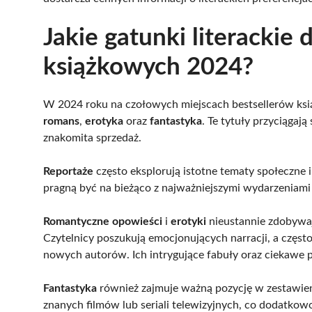
Jakie gatunki literackie
książkowych 2024?
W 2024 roku na czołowych miejscach bestsellerów ksi
romans
,
erotyka
oraz
fantastyka
. Te tytuły przyciągają
znakomita sprzedaż.
Reportaże
często eksplorują istotne tematy społeczne i 
pragną być na bieżąco z najważniejszymi wydarzeniami 
Romantyczne opowieści
i
erotyki
nieustannie zdobywaj
Czytelnicy poszukują emocjonujących narracji, a często
nowych autorów. Ich intrygujące fabuły oraz ciekawe po
Fantastyka
również zajmuje ważną pozycję w zestawien
znanych filmów lub seriali telewizyjnych, co dodatkowo