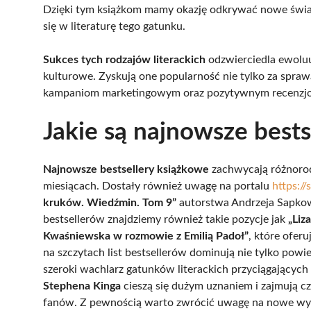
Dzięki tym książkom mamy okazję odkrywać nowe światy
się w literaturę tego gatunku.
Sukces tych rodzajów literackich
odzwierciedla ewoluu
kulturowe. Zyskują one popularność nie tylko za sprawą
kampaniom marketingowym oraz pozytywnym recenzjo
Jakie są najnowsze bests
Najnowsze bestsellery książkowe
zachwycają różnorod
miesiącach. Dostały również uwagę na portalu
https://
kruków. Wiedźmin. Tom 9”
autorstwa Andrzeja Sapkows
bestsellerów znajdziemy również takie pozycje jak
„Liz
Kwaśniewska w rozmowie z Emilią Padoł”
, które ofer
na szczytach list bestsellerów dominują nie tylko powieś
szeroki wachlarz gatunków literackich przyciągającyc
Stephena Kinga
cieszą się dużym uznaniem i zajmują c
fanów. Z pewnością warto zwrócić uwagę na nowe wyda