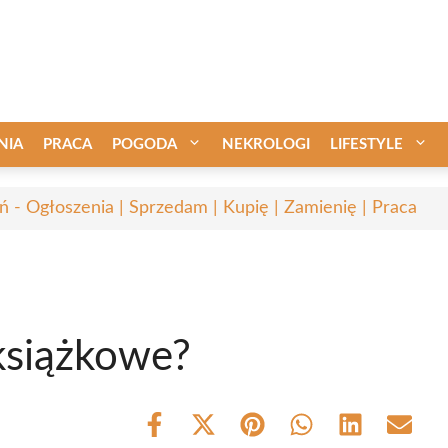
NIA
PRACA
POGODA
NEKROLOGI
LIFESTYLE
ń - Ogłoszenia | Sprzedam | Kupię | Zamienię | Praca
 książkowe?
Share
Share
Share
Share
Share
Share
on
on
on
on
on
on