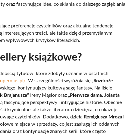
 oraz fascynujące idee, co skłania do dalszego zagłębiania
jące preferencje czytelników oraz aktualne tendencje
 interesujących treści, ale także dzięki przemyślanym
m wpływowych krytyków literackich.
ellery książkowe?
nością tytułów, które zdobyły uznanie w ostatnich
supernius.pl/
. W szczególności wyróżnia się
„Rozdroże
kiego, kontynuujący kultową sagę fantasy. Na liście
ak Brajanusza”
Ireny Mąsior oraz
„Pierwsza dama. Jolanta
ują fascynujące perspektywy i intrygujące historie. Obecnie
ci kryminalne, ale także literatura dziecięca, co ukazuje
h uwagę czytelników. Dodatkowo, dzieła
Remigiusza Mroza
i
zołowe miejsca w sprzedaży, co jest zasługą ich oddanych
nia oraz kontynuacje znanych serii, które często