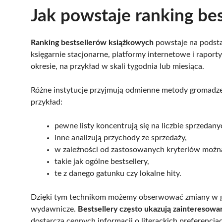
Jak powstaje ranking be
Ranking bestsellerów książkowych
powstaje na podsta
księgarnie stacjonarne, platformy internetowe i rapo
okresie, na przykład w skali tygodnia lub miesiąca.
Różne instytucje przyjmują odmienne metody gromadzen
przykład:
pewne listy koncentrują się na liczbie sprzedan
inne analizują przychody ze sprzedaży,
w zależności od zastosowanych kryteriów można
takie jak ogólne bestsellery,
te z danego gatunku czy lokalne hity.
Dzięki tym technikom możemy obserwować zmiany w gu
wydawnicze.
Bestsellery często ukazują zainteresowa
dostarcza cennych informacji o literackich preferencja