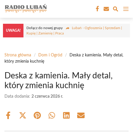
Przejdź
M
do
treści
Dołącz do nowej grupy
Lubań - Ogłoszenia | Sprzedam |
UWAGA!
Kupię | Zamienię | Praca
Strona główna
/
Dom i Ogród
/
Deska z kamienia. Mały detal,
który zmienia kuchnię
Deska z kamienia. Mały detal,
który zmienia kuchnię
Data dodania:
2 czerwca 2026 r.
Share
Share
Share
Share
Share
Share
on
on
on
on
on
on
Facebook
X
Pinterest
WhatsApp
LinkedIn
Email
(Twitter)