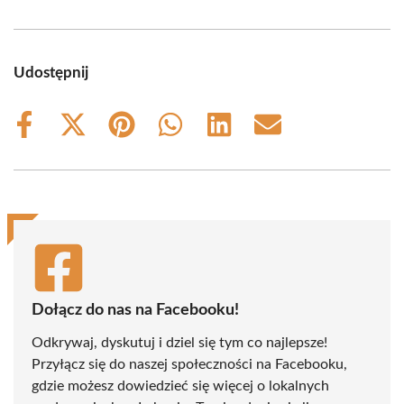
Udostępnij
Share
Share
Share
Share
Share
Share
on
on
on
on
on
on
Facebook
X
Pinterest
WhatsApp
LinkedIn
Email
(Twitter)
Dołącz do nas na Facebooku!
Odkrywaj, dyskutuj i dziel się tym co najlepsze!
Przyłącz się do naszej społeczności na Facebooku,
gdzie możesz dowiedzieć się więcej o lokalnych