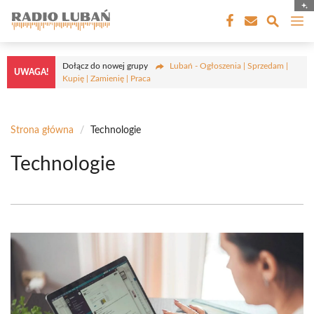
Przejdź
M
do
treści
Dołącz do nowej grupy
Lubań - Ogłoszenia | Sprzedam |
UWAGA!
Kupię | Zamienię | Praca
Strona główna
/
Technologie
Technologie