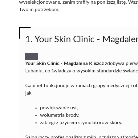
wyselekcjonowane, zanim trafiły na poniższą listę. Wsz
Twoim potrzebom.
1. Your Skin Clinic - Magdale
Your Skin Clinic - Magdalena Kliszcz
zdobywa pierws
Lubaniu, co świadczy o wysokim standardzie świadcz
Gabinet funkcjonuje w ramach grupy medycznej i of
jak:
powiększanie ust,
wolumetria brody,
zabiegi z użyciem stymulatorów skóry.
Salon łączy profesjonalizm z miłą, przyjazną atmosfe