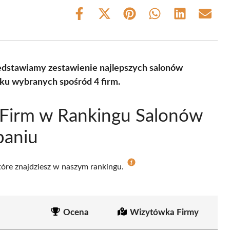
Share
Share
Share
Share
Share
Share
on
on
on
on
on
on
Facebook
X
Pinterest
WhatsApp
LinkedIn
Email
(Twitter)
zedstawiamy zestawienie najlepszych salonów
oku wybranych spośród 4 firm.
 Firm w Rankingu Salonów
baniu
które znajdziesz w naszym rankingu.
Ocena
Wizytówka Firmy