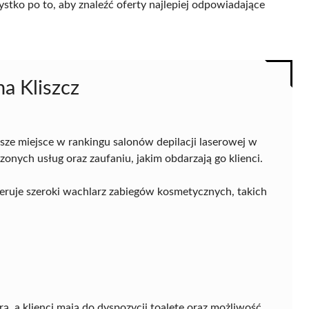
ystko po to, aby znaleźć oferty najlepiej odpowiadające
na Kliszcz
ze miejsce w rankingu salonów depilacji laserowej w
onych usług oraz zaufaniu, jakim obdarzają go klienci.
eruje szeroki wachlarz zabiegów kosmetycznych, takich
rą, a klienci mają do dyspozycji toaletę oraz możliwość