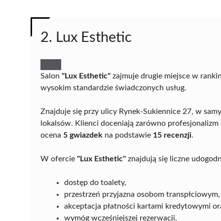
2. Lux Esthetic
Salon
"Lux Esthetic"
zajmuje drugie miejsce w ranki
wysokim standardzie świadczonych usług.
Znajduje się przy ulicy Rynek-Sukiennice 27, w sam
lokalsów. Klienci doceniają zarówno profesjonalizm o
ocena
5 gwiazdek
na podstawie
15 recenzji
.
W ofercie
"Lux Esthetic"
znajdują się liczne udogodni
dostęp do toalety,
przestrzeń przyjazna osobom transpłciowym,
akceptacja płatności kartami kredytowymi o
wymóg wcześniejszej rezerwacji,