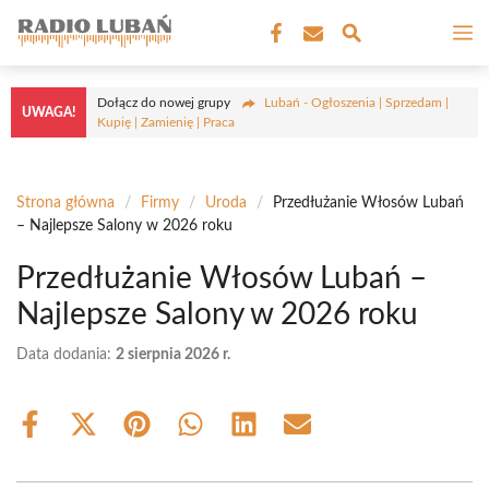
Przejdź
M
do
treści
Dołącz do nowej grupy
Lubań - Ogłoszenia | Sprzedam |
UWAGA!
Kupię | Zamienię | Praca
Strona główna
/
Firmy
/
Uroda
/
Przedłużanie Włosów Lubań
– Najlepsze Salony w 2026 roku
Przedłużanie Włosów Lubań –
Najlepsze Salony w 2026 roku
Data dodania:
2 sierpnia 2026 r.
Share
Share
Share
Share
Share
Share
on
on
on
on
on
on
Facebook
X
Pinterest
WhatsApp
LinkedIn
Email
(Twitter)