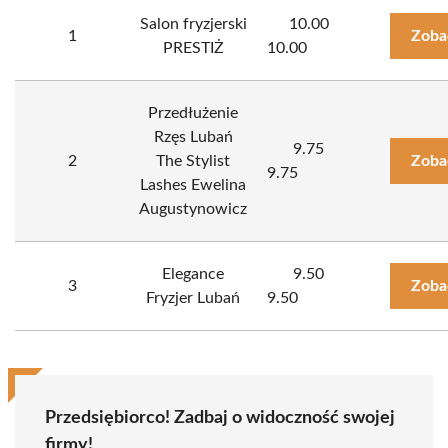
Salon fryzjerski
10.00
1
Zoba
PRESTIŻ
10.00
Przedłużenie
Rzęs Lubań
9.75
2
The Stylist
Zoba
9.75
Lashes Ewelina
Augustynowicz
Elegance
9.50
3
Zoba
Fryzjer Lubań
9.50
Przedsiębiorco! Zadbaj o widoczność swojej
firmy!