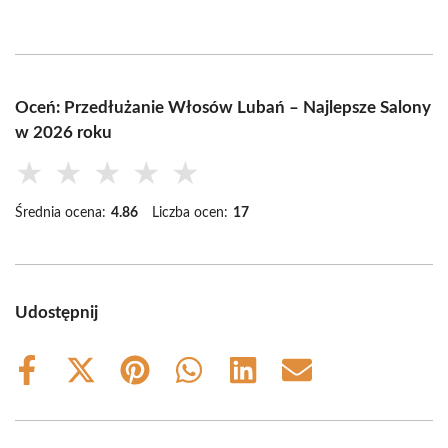
Oceń: Przedłużanie Włosów Lubań – Najlepsze Salony
w 2026 roku
★
★
★
★
★
Średnia ocena:
4.86
Liczba ocen:
17
Udostępnij
Share
Share
Share
Share
Share
Share
on
on
on
on
on
on
Facebook
X
Pinterest
WhatsApp
LinkedIn
Email
(Twitter)