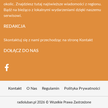
okolic. Znajdziesz tutaj najświeższe wiadomości z regionu.
Bądź na bieżąco z lokalnymi wydarzeniami dzięki naszemu
serwisowi.
REDAKCJA
Skontaktuj się z nami przechodząc na stronę
Kontakt
DOŁĄCZ DO NAS
Kontakt
O Nas
Regulamin
Polityka Prywatności
radioluban.pl 2026 © Wszelkie Prawa Zastrzeżone