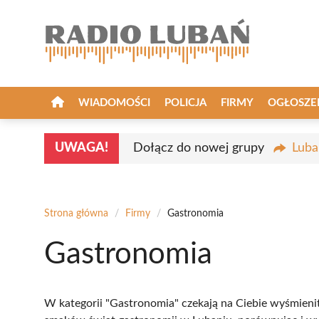
Przejdź
do
treści
WIADOMOŚCI
POLICJA
FIRMY
OGŁOSZE
UWAGA!
Dołącz do nowej grupy
Luba
Strona główna
/
Firmy
/
Gastronomia
Gastronomia
W kategorii "Gastronomia" czekają na Ciebie wyśmienit