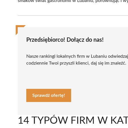
smaków świat gastronomii w Lubaniu, porównując i wyb
Przedsiębiorco! Dołącz do nas!
Nasze rankingi lokalnych firm w Lubaniu odwiedza
codziennie Twoi przyszli klienci, daj się im znaleźć.
Sprawdź ofertę!
14 TYPÓW FIRM W KA