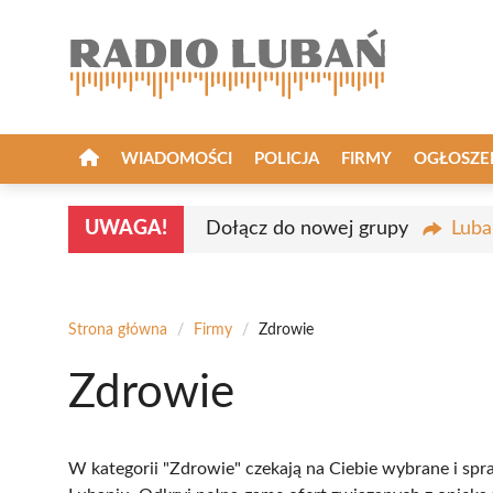
Przejdź
do
treści
WIADOMOŚCI
POLICJA
FIRMY
OGŁOSZE
UWAGA!
Dołącz do nowej grupy
Luba
Strona główna
/
Firmy
/
Zdrowie
Zdrowie
W kategorii "Zdrowie" czekają na Ciebie wybrane i sp