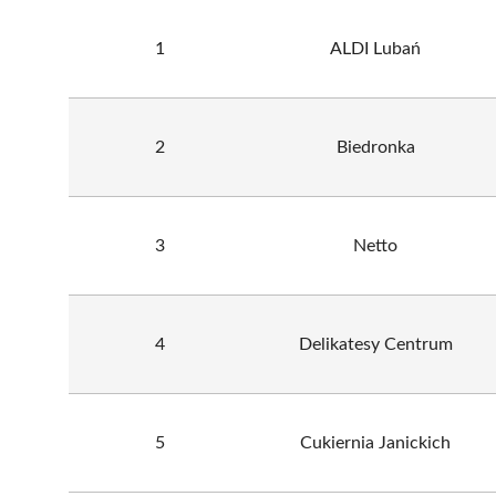
1
ALDI Lubań
2
Biedronka
3
Netto
4
Delikatesy Centrum
5
Cukiernia Janickich