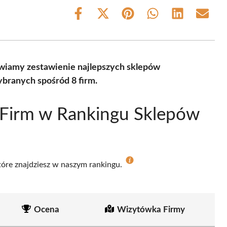
Share
Share
Share
Share
Share
Share
on
on
on
on
on
on
Facebook
X
Pinterest
WhatsApp
LinkedIn
Email
(Twitter)
wiamy zestawienie najlepszych sklepów
branych spośród 8 firm.
 Firm w Rankingu Sklepów
które znajdziesz w naszym rankingu.
Ocena
Wizytówka Firmy