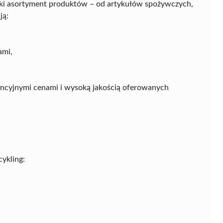
oki asortyment produktów – od artykułów spożywczych,
ją:
ami,
encyjnymi cenami i wysoką jakością oferowanych
cykling: