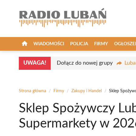
Przejdź
do
treści
WIADOMOŚCI
POLICJA
FIRMY
OGŁOSZE
UWAGA!
Dołącz do nowej grupy
Luba
Strona główna
/
Firmy
/
Zakupy i Handel
/
Sklep Spożywc
Sklep Spożywczy Lub
Supermarkety w 202