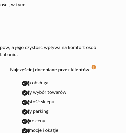
ości, w tym:
upów, a jego czystość wpływa na komfort osób
 Lubaniu.
Najczęściej doceniane przez klientów:
miła obsługa
duży wybór towarów
czystość sklepu
duży parking
dobre ceny
promocje i okazje