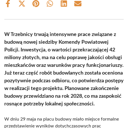
Share
Share
Share
Share
Share
Share
on
on
on
on
on
on
Facebook
X
Pinterest
WhatsApp
LinkedIn
Email
(Twitter)
W Trzebnicy trwają intensywne prace związane z
budową nowej siedziby Komendy Powiatowej
Policji. Inwestycja, o wartości przekraczającej 42
miliony złotych, ma na celu poprawę jakości obsługi
mieszkańców oraz warunków pracy funkcjonariuszy.
Już teraz część robót budowlanych została oceniona
pozytywnie podczas odbioru, co potwierdza postępy
w realizacji tego projektu. Planowane zakończenie
budowy przewidziano na rok 2028, co ma zaspokoić
rosnące potrzeby lokalnej społeczności.
W dniu 29 maja na placu budowy miało miejsce formalne
przedstawienie wyników dotychczasowych prac