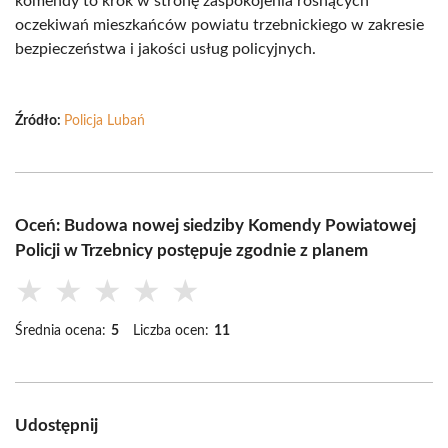
komendy to krok w stronę zaspokojenia rosnących
oczekiwań mieszkańców powiatu trzebnickiego w zakresie
bezpieczeństwa i jakości usług policyjnych.
Źródło:
Policja Lubań
Oceń: Budowa nowej siedziby Komendy Powiatowej
Policji w Trzebnicy postępuje zgodnie z planem
★
★
★
★
★
Średnia ocena:
5
Liczba ocen:
11
Udostępnij