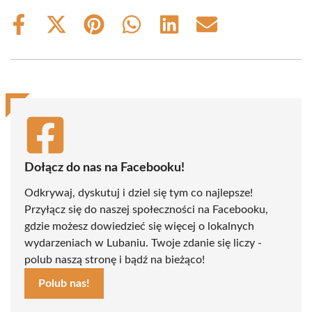
Share
Share
Share
Share
Share
Share
on
on
on
on
on
on
Facebook
X
Pinterest
WhatsApp
LinkedIn
Email
(Twitter)
Dołącz do nas na Facebooku!
Odkrywaj, dyskutuj i dziel się tym co najlepsze!
Przyłącz się do naszej społeczności na Facebooku,
gdzie możesz dowiedzieć się więcej o lokalnych
wydarzeniach w Lubaniu. Twoje zdanie się liczy -
polub naszą stronę i bądź na bieżąco!
Polub nas!