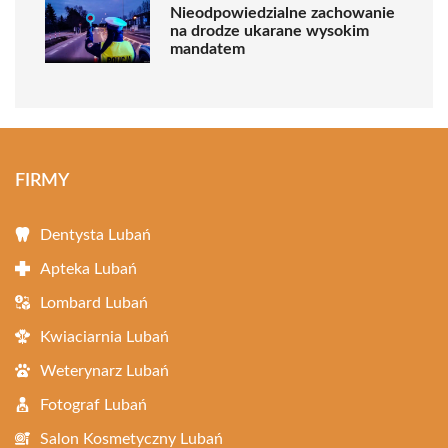
Nieodpowiedzialne zachowanie
na drodze ukarane wysokim
mandatem
FIRMY
Dentysta Lubań
Apteka Lubań
Lombard Lubań
Kwiaciarnia Lubań
Weterynarz Lubań
Fotograf Lubań
Salon Kosmetyczny Lubań