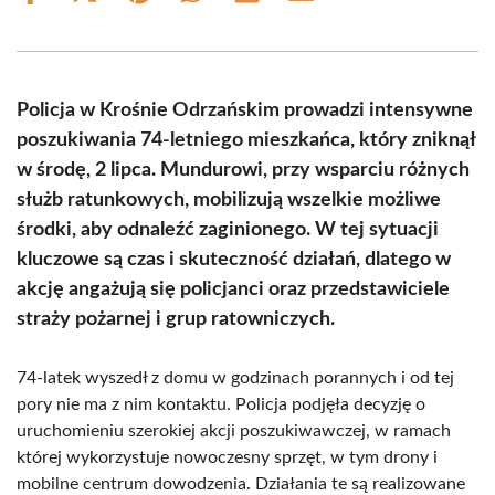
on
on
on
on
on
on
Facebook
X
Pinterest
WhatsApp
LinkedIn
Email
(Twitter)
Policja w Krośnie Odrzańskim prowadzi intensywne
poszukiwania 74-letniego mieszkańca, który zniknął
w środę, 2 lipca. Mundurowi, przy wsparciu różnych
służb ratunkowych, mobilizują wszelkie możliwe
środki, aby odnaleźć zaginionego. W tej sytuacji
kluczowe są czas i skuteczność działań, dlatego w
akcję angażują się policjanci oraz przedstawiciele
straży pożarnej i grup ratowniczych.
74-latek wyszedł z domu w godzinach porannych i od tej
pory nie ma z nim kontaktu. Policja podjęła decyzję o
uruchomieniu szerokiej akcji poszukiwawczej, w ramach
której wykorzystuje nowoczesny sprzęt, w tym drony i
mobilne centrum dowodzenia. Działania te są realizowane