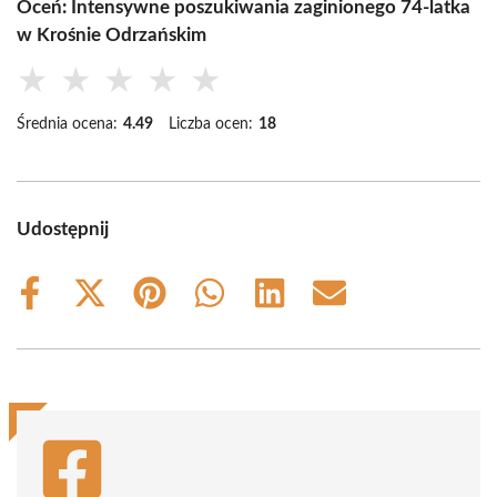
Oceń: Intensywne poszukiwania zaginionego 74-latka
w Krośnie Odrzańskim
★
★
★
★
★
Średnia ocena:
4.49
Liczba ocen:
18
Udostępnij
Share
Share
Share
Share
Share
Share
on
on
on
on
on
on
Facebook
X
Pinterest
WhatsApp
LinkedIn
Email
(Twitter)