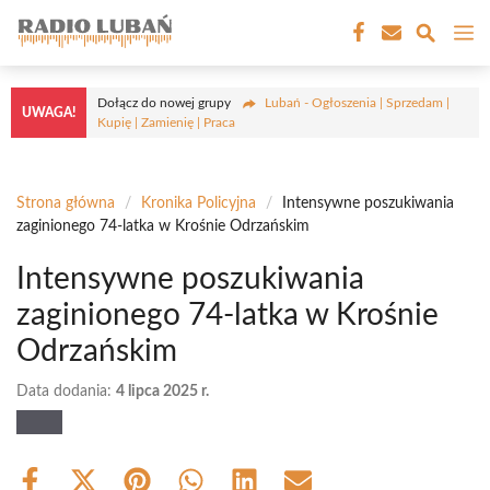
Przejdź
M
do
treści
Dołącz do nowej grupy
Lubań - Ogłoszenia | Sprzedam |
UWAGA!
Kupię | Zamienię | Praca
Strona główna
/
Kronika Policyjna
/
Intensywne poszukiwania
zaginionego 74-latka w Krośnie Odrzańskim
Intensywne poszukiwania
zaginionego 74-latka w Krośnie
Odrzańskim
Data dodania:
4 lipca 2025 r.
Share
Share
Share
Share
Share
Share