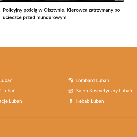
Policyjny pościg w Olsztynie. Kierowca zatrzymany po
ucieczce przed mundurowymi
 Lubań
Lombard Lubań
f Lubań
Salon Kosmetyczny Lubań
acje Lubań
Kebab Lubań