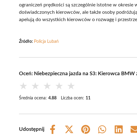
ograniczeń prędkości są szczególnie istotne w okresie
doświadczonych kierowców, ale także osoby podróżujące
apelują do wszystkich kierowców o rozwagę i przestrz
Źródło:
Policja Lubań
Oceń: Niebezpieczna jazda na S3: Kierowca BMW 
★
★
★
★
★
Średnia ocena:
4.88
Liczba ocen:
11
Udostępnij
Share
Share
Share
Share
Share
on
on
on
on
on