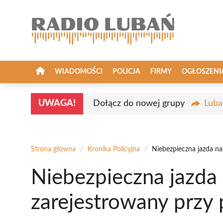
Przejdź
do
treści
WIADOMOŚCI
POLICJA
FIRMY
OGŁOSZENI
UWAGA!
Dołącz do nowej grupy
Luba
Strona główna
/
Kronika Policyjna
/
Niebezpieczna jazda n
Niebezpieczna jazd
zarejestrowany przy