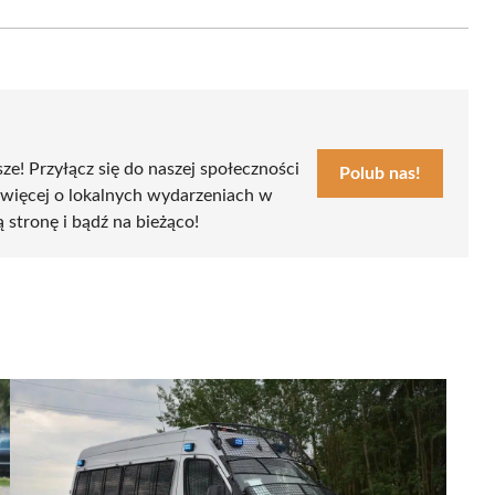
Email
sze! Przyłącz się do naszej społeczności
Polub nas!
 więcej o lokalnych wydarzeniach w
ą stronę i bądź na bieżąco!