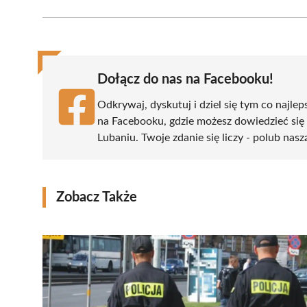
Facebook
X
Pinterest
WhatsApp
LinkedIn
(Twitter)
Dołącz do nas na Facebooku!
Odkrywaj, dyskutuj i dziel się tym co najlep
na Facebooku, gdzie możesz dowiedzieć się
Lubaniu. Twoje zdanie się liczy - polub nasz
Zobacz Także