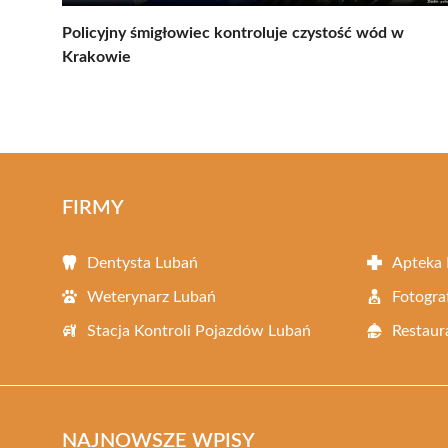
Policyjny śmigłowiec kontroluje czystość wód w
Krakowie
FIRMY
Dentysta Lubań
Apteka
Weterynarz Lubań
Fotogra
Stacja Kontroli Pojazdów Lubań
Restaur
NAJNOWSZE WPISY