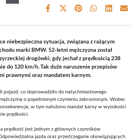
Share
Share
Share
Share
Share
Share
on
on
on
on
on
on
Facebook
X
Pinterest
WhatsApp
LinkedIn
Email
(Twitter)
ce niebezpieczna sytuacja, związana z rażącym
chodu marki BMW. 52-letni mężczyzna został
zyrzeckiej drogówki, gdy jechał z prędkością 238
ie do 120 km/h. Tak duże naruszenie przepisów
mi prawnymi oraz mandatem karnym.
ali pojazd, co doprowadziło do natychmiastowego
i mężczyznę o popełnionym czynieniu zabronionym. Wobec
konsekwencje, w tym nałożono mandat karny w wysokości
ie prędkości.
rna prędkość jest jednym z głównych czynników
dpowiedzialna jazda oraz przestrzeganie obowiązujących