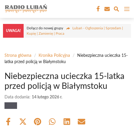
Przejdź
M
do
treści
Dołącz do nowej grupy
Lubań - Ogłoszenia | Sprzedam |
UWAGA!
Kupię | Zamienię | Praca
Strona główna
/
Kronika Policyjna
/
Niebezpieczna ucieczka 15-
latka przed policją w Białymstoku
Niebezpieczna ucieczka 15-latka
przed policją w Białymstoku
Data dodania:
14 lutego 2026 r.
Share
Share
Share
Share
Share
Share
on
on
on
on
on
on
Facebook
X
Pinterest
WhatsApp
LinkedIn
Email