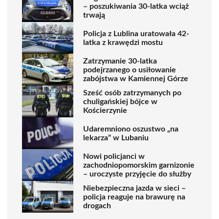
– poszukiwania 30-latka wciąż
trwają
Policja z Lublina uratowała 42-
latka z krawędzi mostu
Zatrzymanie 30-latka
podejrzanego o usiłowanie
zabójstwa w Kamiennej Górze
Sześć osób zatrzymanych po
chuligańskiej bójce w
Kościerzynie
Udaremniono oszustwo „na
lekarza” w Lubaniu
Nowi policjanci w
zachodniopomorskim garnizonie
– uroczyste przyjęcie do służby
Niebezpieczna jazda w sieci –
policja reaguje na brawurę na
drogach