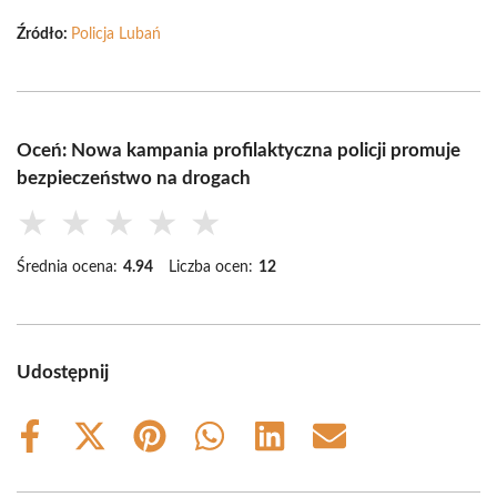
Źródło:
Policja Lubań
Oceń: Nowa kampania profilaktyczna policji promuje
bezpieczeństwo na drogach
★
★
★
★
★
Średnia ocena:
4.94
Liczba ocen:
12
Udostępnij
Share
Share
Share
Share
Share
Share
on
on
on
on
on
on
Facebook
X
Pinterest
WhatsApp
LinkedIn
Email
(Twitter)