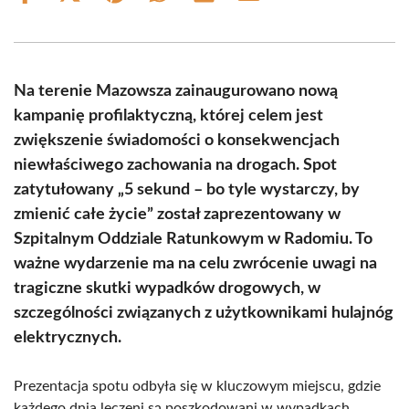
on
on
on
on
on
on
Facebook
X
Pinterest
WhatsApp
LinkedIn
Email
(Twitter)
Na terenie Mazowsza zainaugurowano nową
kampanię profilaktyczną, której celem jest
zwiększenie świadomości o konsekwencjach
niewłaściwego zachowania na drogach. Spot
zatytułowany „5 sekund – bo tyle wystarczy, by
zmienić całe życie” został zaprezentowany w
Szpitalnym Oddziale Ratunkowym w Radomiu. To
ważne wydarzenie ma na celu zwrócenie uwagi na
tragiczne skutki wypadków drogowych, w
szczególności związanych z użytkownikami hulajnóg
elektrycznych.
Prezentacja spotu odbyła się w kluczowym miejscu, gdzie
każdego dnia leczeni są poszkodowani w wypadkach