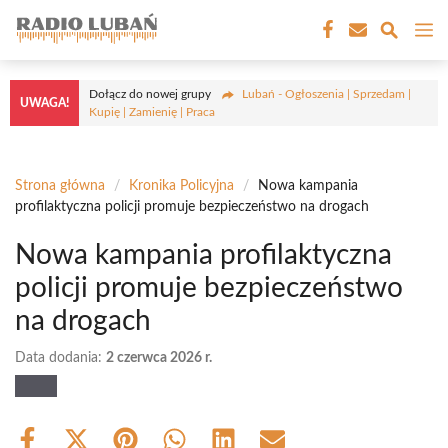
Przejdź
M
do
treści
Dołącz do nowej grupy
Lubań - Ogłoszenia | Sprzedam |
UWAGA!
Kupię | Zamienię | Praca
Strona główna
/
Kronika Policyjna
/
Nowa kampania
profilaktyczna policji promuje bezpieczeństwo na drogach
Nowa kampania profilaktyczna
policji promuje bezpieczeństwo
na drogach
Data dodania:
2 czerwca 2026 r.
Share
Share
Share
Share
Share
Share