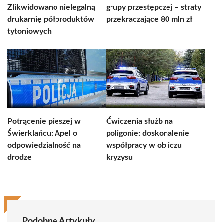
Zlikwidowano nielegalną
grupy przestępczej – straty
drukarnię półproduktów
przekraczające 80 mln zł
tytoniowych
Potrącenie pieszej w
Ćwiczenia służb na
Świerklańcu: Apel o
poligonie: doskonalenie
odpowiedzialność na
współpracy w obliczu
drodze
kryzysu
Podobne Artykuły