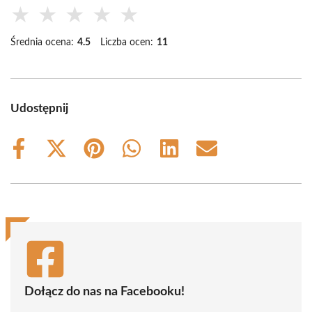
★
★
★
★
★
Średnia ocena:
4.5
Liczba ocen:
11
Udostępnij
Share
Share
Share
Share
Share
Share
on
on
on
on
on
on
Facebook
X
Pinterest
WhatsApp
LinkedIn
Email
(Twitter)
Dołącz do nas na Facebooku!