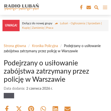
Przejdź
M
do
treści
Dołącz do nowej grupy
Lubań - Ogłoszenia | Sprzedam |
UWAGA!
Kupię | Zamienię | Praca
Strona główna
/
Kronika Policyjna
/
Podejrzany o usiłowanie
zabójstwa zatrzymany przez policję w Warszawie
Podejrzany o usiłowanie
zabójstwa zatrzymany przez
policję w Warszawie
Data dodania:
2 czerwca 2026 r.
Share
Share
Share
Share
Share
Share