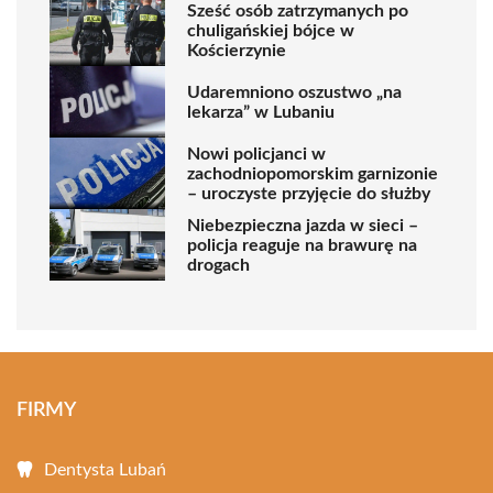
Sześć osób zatrzymanych po
chuligańskiej bójce w
Kościerzynie
Udaremniono oszustwo „na
lekarza” w Lubaniu
Nowi policjanci w
zachodniopomorskim garnizonie
– uroczyste przyjęcie do służby
Niebezpieczna jazda w sieci –
policja reaguje na brawurę na
drogach
FIRMY
Dentysta Lubań