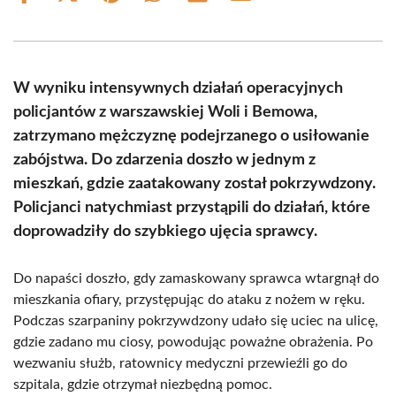
on
on
on
on
on
on
Facebook
X
Pinterest
WhatsApp
LinkedIn
Email
(Twitter)
W wyniku intensywnych działań operacyjnych
policjantów z warszawskiej Woli i Bemowa,
zatrzymano mężczyznę podejrzanego o usiłowanie
zabójstwa. Do zdarzenia doszło w jednym z
mieszkań, gdzie zaatakowany został pokrzywdzony.
Policjanci natychmiast przystąpili do działań, które
doprowadziły do szybkiego ujęcia sprawcy.
Do napaści doszło, gdy zamaskowany sprawca wtargnął do
mieszkania ofiary, przystępując do ataku z nożem w ręku.
Podczas szarpaniny pokrzywdzony udało się uciec na ulicę,
gdzie zadano mu ciosy, powodując poważne obrażenia. Po
wezwaniu służb, ratownicy medyczni przewieźli go do
szpitala, gdzie otrzymał niezbędną pomoc.