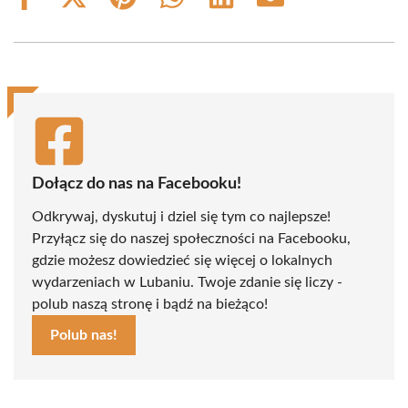
Share
Share
Share
Share
Share
Share
on
on
on
on
on
on
Facebook
X
Pinterest
WhatsApp
LinkedIn
Email
(Twitter)
Dołącz do nas na Facebooku!
Odkrywaj, dyskutuj i dziel się tym co najlepsze!
Przyłącz się do naszej społeczności na Facebooku,
gdzie możesz dowiedzieć się więcej o lokalnych
wydarzeniach w Lubaniu. Twoje zdanie się liczy -
polub naszą stronę i bądź na bieżąco!
Polub nas!