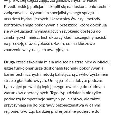
W pierwszej części zajęć, zorganizowanych w Hucie
Przedborskiej, policjanci skupili się na doskonaleniu technik
związanych z używaniem specjalistycznego sprzętu i
urządzeń hydraulicznych. Uczestnicy ćwiczyli metody
kontrolowanego pokonywania przeszkód, które dokonują
się w sytuacjach wymagających szybkiego dostępu do
zamkniętych miejsc. Instruktorzy kładli szczególny nacisk
na precyzję oraz szybkość działań, co ma kluczowe
znaczenie w sytuacjach awaryjnych.
Druga część szkolenia miała miejsce na strzelnicy w Mielcu,
gdzie funkcjonariusze doskonalili techniki pokonywania
barier technicznych metodą balistyczną z wykorzystaniem
strzelb gładkolufowych. Umiejętności zdobyte podczas
tych zajęć pozwalają lepiej przygotować się do trudnych
warunków operacyjnych. Tego typu działania nie tylko
podnoszą kompetencje samych policjantów, ale także
przyczyniają się do poprawy bezpieczeństwa w całym
regionie, tworząc bardziej profesjonalne podejście do