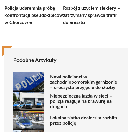
Policja udaremnia próbę
Rozbój z użyciem siekiery –
konfrontacji pseudokibiców
zatrzymany sprawca trafił
w Chorzowie
do aresztu
Podobne Artykuły
Nowi policjanci w
zachodniopomorskim garnizonie
– uroczyste przyjęcie do służby
Niebezpieczna jazda w sieci –
policja reaguje na brawurę na
drogach
Lokalna siatka dealerska rozbita
przez policję