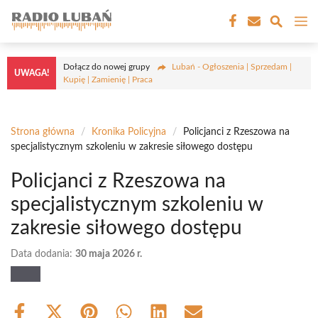
Przejdź
M
do
treści
Dołącz do nowej grupy
Lubań - Ogłoszenia | Sprzedam |
UWAGA!
Kupię | Zamienię | Praca
Strona główna
/
Kronika Policyjna
/
Policjanci z Rzeszowa na
specjalistycznym szkoleniu w zakresie siłowego dostępu
Policjanci z Rzeszowa na
specjalistycznym szkoleniu w
zakresie siłowego dostępu
Data dodania:
30 maja 2026 r.
Share
Share
Share
Share
Share
Share