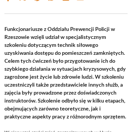
on
on
on
on
on
on
Facebook
X
Pinterest
WhatsApp
LinkedIn
Email
(Twitter)
Funkcjonariusze z Oddziału Prewencji Policji w
Rzeszowie wzięli udział w specjalistycznym
szkoleniu dotyczącym technik siłowego
uzyskiwania dostępu do pomieszczeń zamkniętych.
Celem tych ćwiczeń było przygotowanie ich do
szybkiego działania w sytuacjach kryzysowych, gdy
zagrożone jest życie lub zdrowie ludzi. W szkoleniu
uczestniczyli także przedstawiciele innych służb, a
zajęcia były prowadzone przez doświadczonych
instruktorów. Szkolenie odbyło się w kilku etapach,
obejmujących zarówno teoretyczne, jak i
praktyczne aspekty pracy z różnorodnym sprzętem.