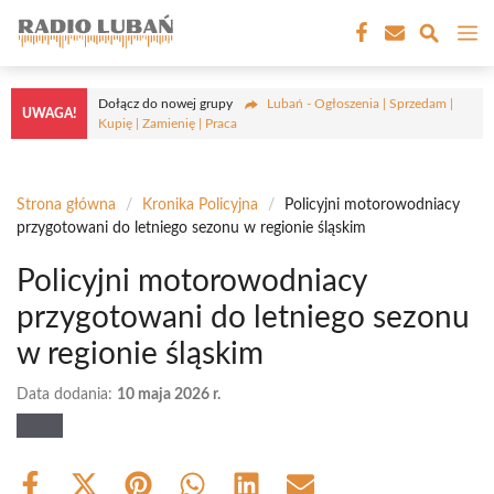
Przejdź
M
do
treści
Dołącz do nowej grupy
Lubań - Ogłoszenia | Sprzedam |
UWAGA!
Kupię | Zamienię | Praca
Strona główna
/
Kronika Policyjna
/
Policyjni motorowodniacy
przygotowani do letniego sezonu w regionie śląskim
Policyjni motorowodniacy
przygotowani do letniego sezonu
w regionie śląskim
Data dodania:
10 maja 2026 r.
Share
Share
Share
Share
Share
Share