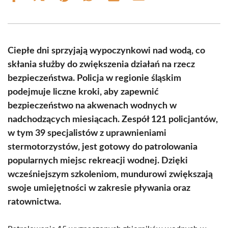
on
on
on
on
on
on
Facebook
X
Pinterest
WhatsApp
LinkedIn
Email
(Twitter)
Ciepłe dni sprzyjają wypoczynkowi nad wodą, co
skłania służby do zwiększenia działań na rzecz
bezpieczeństwa. Policja w regionie śląskim
podejmuje liczne kroki, aby zapewnić
bezpieczeństwo na akwenach wodnych w
nadchodzących miesiącach. Zespół 121 policjantów,
w tym 39 specjalistów z uprawnieniami
stermotorzystów, jest gotowy do patrolowania
popularnych miejsc rekreacji wodnej. Dzięki
wcześniejszym szkoleniom, mundurowi zwiększają
swoje umiejętności w zakresie pływania oraz
ratownictwa.