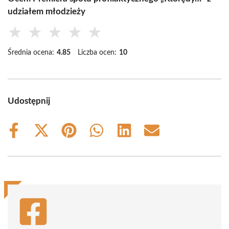
udziałem młodzieży
★
★
★
★
★
Średnia ocena:
4.85
Liczba ocen:
10
Udostępnij
Share
Share
Share
Share
Share
Share
on
on
on
on
on
on
Facebook
X
Pinterest
WhatsApp
LinkedIn
Email
(Twitter)