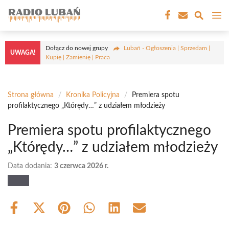
Przejdź
M
do
treści
Dołącz do nowej grupy
Lubań - Ogłoszenia | Sprzedam |
UWAGA!
Kupię | Zamienię | Praca
Strona główna
/
Kronika Policyjna
/
Premiera spotu
profilaktycznego „Którędy…” z udziałem młodzieży
Premiera spotu profilaktycznego
„Którędy…” z udziałem młodzieży
Data dodania:
3 czerwca 2026 r.
Share
Share
Share
Share
Share
Share
on
on
on
on
on
on
Facebook
X
Pinterest
WhatsApp
LinkedIn
Email