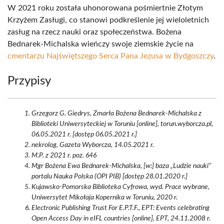
W 2021 roku została uhonorowana pośmiertnie Złotym
Krzyżem Zasługi, co stanowi podkreślenie jej wieloletnich
zasług na rzecz nauki oraz społeczeństwa. Bożena
Bednarek-Michalska wieńczy swoje ziemskie życie na
cmentarzu Najświętszego Serca Pana Jezusa w Bydgoszczy
.
Przypisy
Grzegorz G. Giedrys, Zmarła Bożena Bednarek-Michalska z
Biblioteki Uniwersyteckiej w Toruniu [online], torun.wyborcza.pl,
06.05.2021 r. [dostęp 06.05.2021 r.]
nekrolog, Gazeta Wyborcza, 14.05.2021 r.
M.P. z 2021 r. poz. 646
Mgr Bożena Ewa Bednarek-Michalska, [w:] baza „Ludzie nauki”
portalu Nauka Polska (OPI PIB) [dostęp 28.01.2020 r.]
Kujawsko-Pomorska Biblioteka Cyfrowa, wyd. Prace wybrane,
Uniwersytet Mikołaja Kopernika w Toruniu, 2020 r.
Electronic Publishing Trust For E.P.T.F., EPT: Events celebrating
Open Access Day in eIFL countries [online], EPT, 24.11.2008 r.