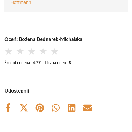
Hoffmann
Oceń: Bożena Bednarek-Michalska
★
★
★
★
★
Średnia ocena:
4.77
Liczba ocen:
8
Udostępnij
Share
Share
Share
Share
Share
Share
on
on
on
on
on
on
Facebook
X
Pinterest
WhatsApp
LinkedIn
Email
(Twitter)