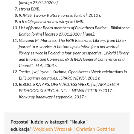
[dostęp 27.01.2020 r.]
strona EBIB.
ICIMSS, Twórcy Kultury Torunia [online], 2010 r.
a b c Oficjalna strona w witrynie UMK.
List of former Board members of Bibliotheca Baltica – Bibliotheca
Baltica [online] [dostęp 27.01.2020 r.] (ang.).
Marzena M. Marcinek, The EBIB Electronic Library: from LIS e-
journal to e-service. A bottom up initiative for a networked
library service in Poland; a four-year perspective., „World Library
and Information Congress: 69th IFLA General Conference and
Council”, IFLA, 2003 r.
Tactics, [w:] Iryna I. Kuchma, Open Access Week celebrations in
EIFL partner countries, „SPARC NEWS”, 2012 r.
BIBLIOTEKA APS: OPEN ACCESS WEEK, [w:] AKADEMIA
PEDAGOGIKI SPECJALNEJ – NEWSLETTER 7/2017 –
Konkursy badawcze i stypendia, 2017 r.
Pozostali ludzie w kategorii "Nauka i
edukacja":
Wojciech Wrzosek
|
Christian Gottfried