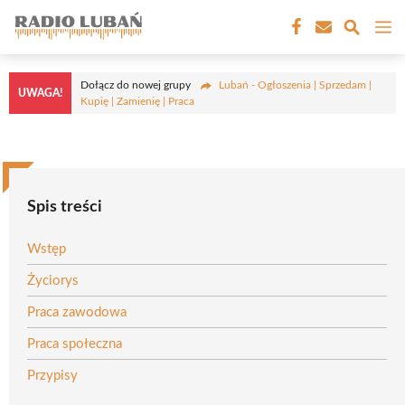
Przejdź
M
do
treści
Dołącz do nowej grupy
Lubań - Ogłoszenia | Sprzedam |
UWAGA!
Kupię | Zamienię | Praca
Spis treści
Wstęp
Życiorys
Praca zawodowa
Praca społeczna
Przypisy