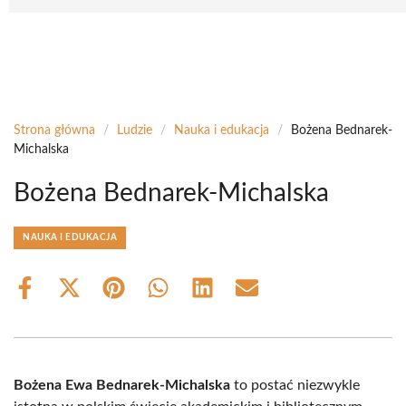
Strona główna
/
Ludzie
/
Nauka i edukacja
/
Bożena Bednarek-
Michalska
Bożena Bednarek-Michalska
NAUKA I EDUKACJA
Share
Share
Share
Share
Share
Share
on
on
on
on
on
on
Facebook
X
Pinterest
WhatsApp
LinkedIn
Email
(Twitter)
Bożena Ewa Bednarek-Michalska
to postać niezwykle