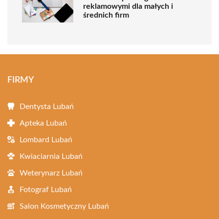
reklamowymi dla małych i
średnich firm
FIRMY
Dentysta Lubań
Apteka Lubań
Lombard Lubań
Kwiaciarnia Lubań
Weterynarz Lubań
Fotograf Lubań
Salon Kosmetyczny Lubań