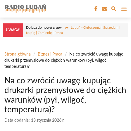
Przejdź
M
do
treści
Dołącz do nowej grupy
Lubań - Ogłoszenia | Sprzedam |
UWAGA!
Kupię | Zamienię | Praca
Strona główna
/
Biznes i Praca
/
Na co zwrócić uwagę kupując
drukarki przemysłowe do ciężkich warunków (pył, wilgoć,
temperatura)?
Na co zwrócić uwagę kupując
drukarki przemysłowe do ciężkich
warunków (pył, wilgoć,
temperatura)?
Data dodania:
13 stycznia 2026 r.