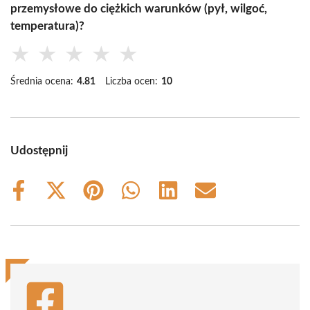
przemysłowe do ciężkich warunków (pył, wilgoć,
temperatura)?
★
★
★
★
★
Średnia ocena:
4.81
Liczba ocen:
10
Udostępnij
Share
Share
Share
Share
Share
Share
on
on
on
on
on
on
Facebook
X
Pinterest
WhatsApp
LinkedIn
Email
(Twitter)