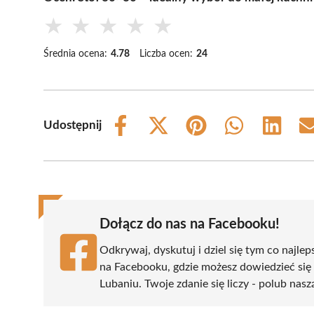
★
★
★
★
★
Średnia ocena:
4.78
Liczba ocen:
24
Udostępnij
Share
Share
Share
Share
Share
on
on
on
on
on
Facebook
X
Pinterest
WhatsApp
LinkedIn
(Twitter)
Dołącz do nas na Facebooku!
Odkrywaj, dyskutuj i dziel się tym co najlep
na Facebooku, gdzie możesz dowiedzieć się
Lubaniu. Twoje zdanie się liczy - polub nasz