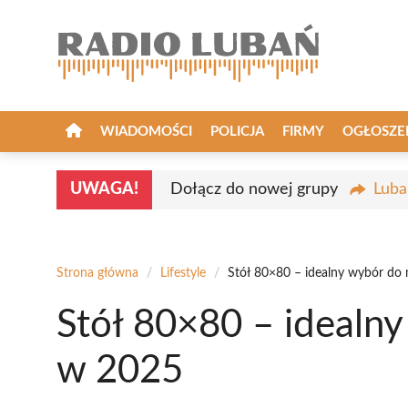
Przejdź
do
treści
WIADOMOŚCI
POLICJA
FIRMY
OGŁOSZE
UWAGA!
Dołącz do nowej grupy
Luba
Strona główna
/
Lifestyle
/
Stół 80×80 – idealny wybór do
Stół 80×80 – idealny
w 2025