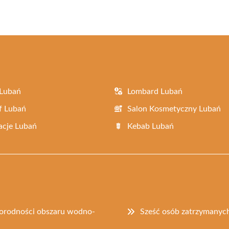
 Lubań
Lombard Lubań
f Lubań
Salon Kosmetyczny Lubań
acje Lubań
Kebab Lubań
norodności obszaru wodno-
Sześć osób zatrzymanych