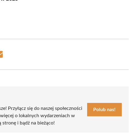
Share
on
Email
sze! Przyłącz się do naszej społeczności
Polub nas!
 więcej o lokalnych wydarzeniach w
ą stronę i bądź na bieżąco!