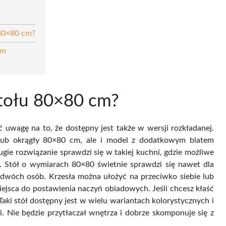
 80×80 cm?
 cm
 stołu 80×80 cm?
ć uwagę na to, że dostępny jest także w wersji rozkładanej.
ub okrągły 80×80 cm, ale i model z dodatkowym blatem
ie rozwiązanie sprawdzi się w takiej kuchni, gdzie możliwe
o. Stół o wymiarach 80×80 świetnie sprawdzi się nawet dla
dwóch osób. Krzesła można ułożyć na przeciwko siebie lub
ejsca do postawienia naczyń obiadowych. Jeśli chcesz kłaść
Taki stół dostępny jest w wielu wariantach kolorystycznych i
. Nie będzie przytłaczał wnętrza i dobrze skomponuje się z