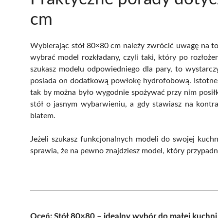
cm
Wybierając stół 80×80 cm należy zwrócić uwagę na to, 
wybrać model rozkładany, czyli taki, który po rozło
szukasz modelu odpowiedniego dla pary, to wystarczy
posiada on dodatkową powłokę hydrofobową. Istotne 
tak by można było wygodnie spożywać przy nim posiłki
stół o jasnym wybarwieniu, a gdy stawiasz na kontr
blatem.
Jeżeli szukasz funkcjonalnych modeli do swojej kuchni
sprawia, że na pewno znajdziesz model, który przypadn
Oceń: Stół 80×80 – idealny wybór do małej kuchn