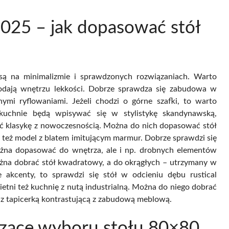
2025 – jak dopasować stół
ą na minimalizmie i sprawdzonych rozwiązaniach. Warto
odają wnętrzu lekkości. Dobrze sprawdza się zabudowa w
mi ryflowaniami. Jeżeli chodzi o górne szafki, to warto
 kuchnie będą wpisywać się w stylistykę skandynawską,
zyć klasykę z nowoczesnością. Można do nich dopasować stół
też model z blatem imitującym marmur. Dobrze sprawdzi się
ożna dopasować do wnętrza, ale i np. drobnych elementów
żna dobrać stół kwadratowy, a do okrągłych – utrzymany w
e akcenty, to sprawdzi się stół w odcieniu dębu rustical
tni też kuchnię z nutą industrialną. Można do niego dobrać
ane z tapicerką kontrastującą z zabudową meblową.
czące wyboru stołu 80×80