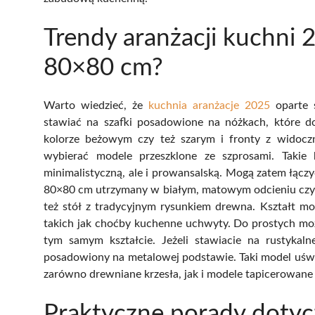
Trendy aranżacji kuchni 
80×80 cm?
Warto wiedzieć, że
kuchnia aranżacje 2025
oparte s
stawiać na szafki posadowione na nóżkach, które d
kolorze beżowym czy też szarym i fronty z widoczny
wybierać modele przeszklone ze szprosami. Takie
minimalistyczną, ale i prowansalską. Mogą zatem łąc
80×80 cm utrzymany w białym, matowym odcieniu czy 
też stół z tradycyjnym rysunkiem drewna. Kształt m
takich jak choćby kuchenne uchwyty. Do prostych mo
tym samym kształcie. Jeżeli stawiacie na rustykaln
posadowiony na metalowej podstawie. Taki model uświe
zarówno drewniane krzesła, jak i modele tapicerow
Praktyczne porady doty