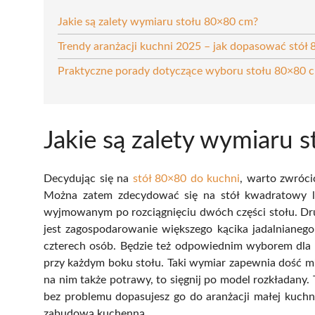
Jakie są zalety wymiaru stołu 80×80 cm?
Trendy aranżacji kuchni 2025 – jak dopasować stół
Praktyczne porady dotyczące wyboru stołu 80×80
Jakie są zalety wymiaru
Decydując się na
stół 80×80 do kuchni
, warto zwróci
Można zatem zdecydować się na stół kwadratowy l
wyjmowanym po rozciągnięciu dwóch części stołu. Drug
jest zagospodarowanie większego kącika jadalnianeg
czterech osób. Będzie też odpowiednim wyborem dla 
przy każdym boku stołu. Taki wymiar zapewnia dość mi
na nim także potrawy, to sięgnij po model rozkładany. 
bez problemu dopasujesz go do aranżacji małej kuchni
zabudową kuchenną.