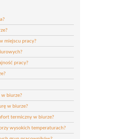
na?
rze?
w miejscu pracy?
biurowych?
ajność pracy?
ze?
 w biurze?
urę w biurze?
fort termiczny w biurze?
 przy wysokich temperaturach?
żnych grup pracowników?