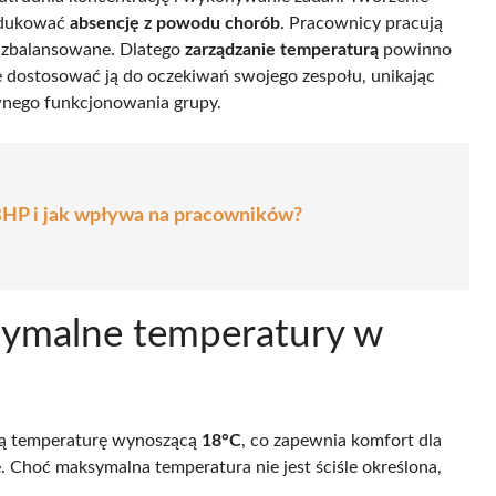
edukować
absencję z powodu chorób
. Pracownicy pracują
o zbalansowane. Dlatego
zarządzanie temperaturą
powinno
e dostosować ją do oczekiwań swojego zespołu, unikając
wnego funkcjonowania grupy.
 BHP i jak wpływa na pracowników?
ksymalne temperatury w
ną temperaturę wynoszącą
18°C
, co zapewnia komfort dla
. Choć maksymalna temperatura nie jest ściśle określona,