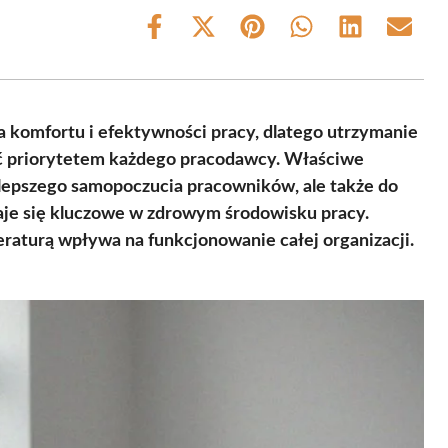
Share
Share
Share
Share
Share
Share
on
on
on
on
on
on
Facebook
X
Pinterest
WhatsApp
LinkedIn
Email
(Twitter)
 komfortu i efektywności pracy, dlatego utrzymanie
ć priorytetem każdego pracodawcy. Właściwe
o lepszego samopoczucia pracowników, ale także do
staje się kluczowe w zdrowym środowisku pracy.
raturą wpływa na funkcjonowanie całej organizacji.