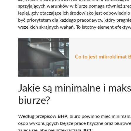
sprzyjających warunków w biurze pomaga również zr
lepiej, gdy otaczające ich środowisko jest odpowiedni
być priorytetem dla każdego pracodawcy, który pragni
wszelkich skrajnych wahań. To istotny element efekty
Co to jest mikroklimat
Jakie są minimalne i ma
biurze?
Według przepisów
BHP
, biuro powinno mieć minimal
osób wykonujących lżejsze prace fizyczne oraz biurowe
zaleca się, aby nie przekraczała
30°C
.