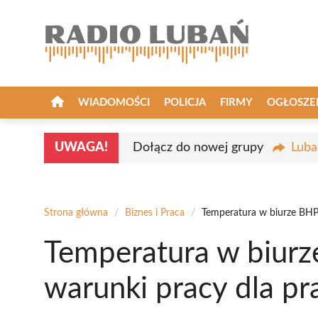
Przejdź
do
treści
WIADOMOŚCI
POLICJA
FIRMY
OGŁOSZE
UWAGA!
Dołącz do nowej grupy
Luba
Strona główna
/
Biznes i Praca
/
Temperatura w biurze BHP
Temperatura w biur
warunki pracy dla p