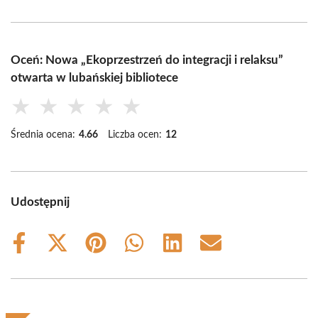
Oceń: Nowa „Ekoprzestrzeń do integracji i relaksu”
otwarta w lubańskiej bibliotece
★
★
★
★
★
Średnia ocena:
4.66
Liczba ocen:
12
Udostępnij
Share
Share
Share
Share
Share
Share
on
on
on
on
on
on
Facebook
X
Pinterest
WhatsApp
LinkedIn
Email
(Twitter)