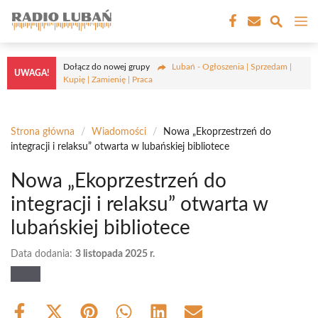
Przejdź
M
do
treści
Dołącz do nowej grupy
Lubań - Ogłoszenia | Sprzedam |
UWAGA!
Kupię | Zamienię | Praca
Strona główna
/
Wiadomości
/
Nowa „Ekoprzestrzeń do
integracji i relaksu” otwarta w lubańskiej bibliotece
Nowa „Ekoprzestrzeń do
integracji i relaksu” otwarta w
lubańskiej bibliotece
Data dodania:
3 listopada 2025 r.
Share
Share
Share
Share
Share
Share