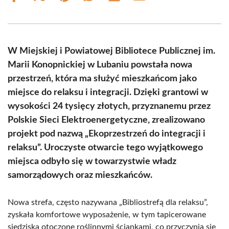
on
on
on
on
on
on
Facebook
X
Pinterest
WhatsApp
LinkedIn
Email
(Twitter)
W Miejskiej i Powiatowej Bibliotece Publicznej im.
Marii Konopnickiej w Lubaniu powstała nowa
przestrzeń, która ma służyć mieszkańcom jako
miejsce do relaksu i integracji. Dzięki grantowi w
wysokości 24 tysięcy złotych, przyznanemu przez
Polskie Sieci Elektroenergetyczne, zrealizowano
projekt pod nazwą „Ekoprzestrzeń do integracji i
relaksu”. Uroczyste otwarcie tego wyjątkowego
miejsca odbyło się w towarzystwie władz
samorządowych oraz mieszkańców.
Nowa strefa, często nazywana „Bibliostrefą dla relaksu”,
zyskała komfortowe wyposażenie, w tym tapicerowane
siedziska otoczone roślinnymi ściankami, co przyczynia się