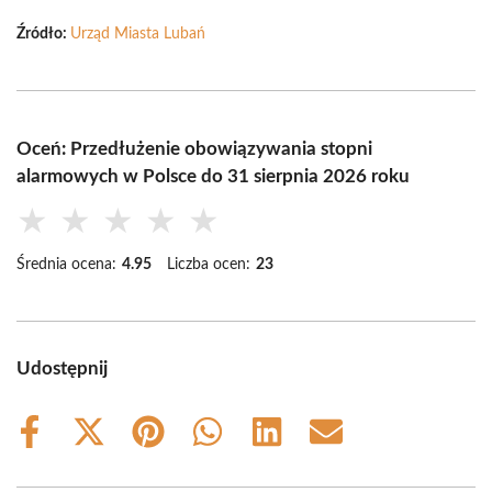
Źródło:
Urząd Miasta Lubań
Oceń: Przedłużenie obowiązywania stopni
alarmowych w Polsce do 31 sierpnia 2026 roku
★
★
★
★
★
Średnia ocena:
4.95
Liczba ocen:
23
Udostępnij
Share
Share
Share
Share
Share
Share
on
on
on
on
on
on
Facebook
X
Pinterest
WhatsApp
LinkedIn
Email
(Twitter)