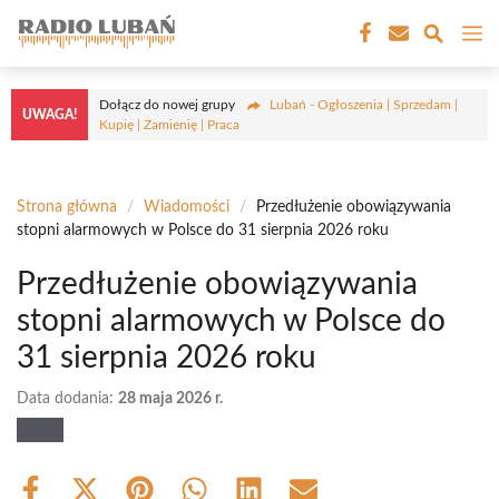
Przejdź
M
do
treści
Dołącz do nowej grupy
Lubań - Ogłoszenia | Sprzedam |
UWAGA!
Kupię | Zamienię | Praca
Strona główna
/
Wiadomości
/
Przedłużenie obowiązywania
stopni alarmowych w Polsce do 31 sierpnia 2026 roku
Przedłużenie obowiązywania
stopni alarmowych w Polsce do
31 sierpnia 2026 roku
Data dodania:
28 maja 2026 r.
Share
Share
Share
Share
Share
Share