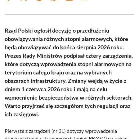
on
on
on
on
on
on
Facebook
X
Pinterest
WhatsApp
LinkedIn
Email
(Twitter)
Rząd Polski ogłosił decyzję o przedłużeniu
obowiązywania różnych stopni alarmowych, które
będą obowiązywać do końca sierpnia 2026 roku.
Prezes Rady Ministrów podpisał cztery zarządzenia,
które dotyczą wprowadzenia stopni alarmowych na
terytorium całego kraju oraz na wybranych
obszarach infrastruktury. Zmiany wejdą w życie z
dniem 1 czerwca 2026 roku i mają na celu
wzmocnienie bezpieczeństwa w różnych sektorach.
Warto przyjrzeć się szczegółom tych regulacji oraz
ich zasięgowi.
Pierwsze z zarządzeń (nr 31) dotyczy wprowadzenia
drugiego stopnia alarmowego (stopień BRAVO) na całym