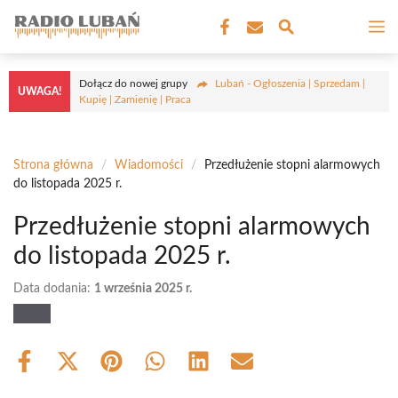
Przejdź
M
do
treści
Dołącz do nowej grupy
Lubań - Ogłoszenia | Sprzedam |
UWAGA!
Kupię | Zamienię | Praca
Strona główna
/
Wiadomości
/
Przedłużenie stopni alarmowych
do listopada 2025 r.
Przedłużenie stopni alarmowych
do listopada 2025 r.
Data dodania:
1 września 2025 r.
Share
Share
Share
Share
Share
Share
on
on
on
on
on
on
Facebook
X
Pinterest
WhatsApp
LinkedIn
Email