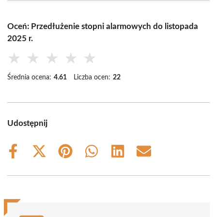
Oceń: Przedłużenie stopni alarmowych do listopada
2025 r.
★
★
★
★
★
Średnia ocena:
4.61
Liczba ocen:
22
Udostępnij
Share
Share
Share
Share
Share
Share
on
on
on
on
on
on
Facebook
X
Pinterest
WhatsApp
LinkedIn
Email
(Twitter)