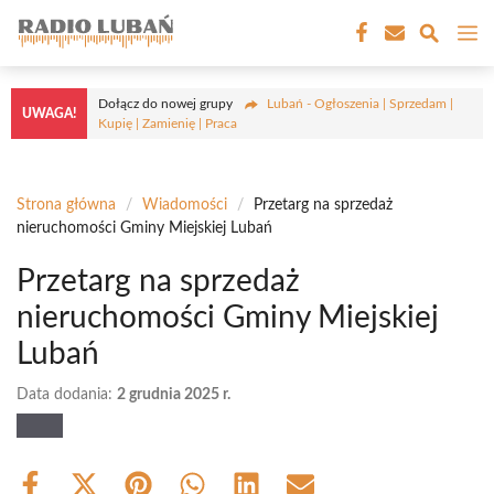
Przejdź
M
do
treści
Dołącz do nowej grupy
Lubań - Ogłoszenia | Sprzedam |
UWAGA!
Kupię | Zamienię | Praca
Strona główna
/
Wiadomości
/
Przetarg na sprzedaż
nieruchomości Gminy Miejskiej Lubań
Przetarg na sprzedaż
nieruchomości Gminy Miejskiej
Lubań
Data dodania:
2 grudnia 2025 r.
Share
Share
Share
Share
Share
Share