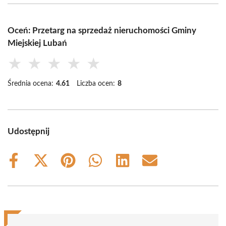
Oceń: Przetarg na sprzedaż nieruchomości Gminy
Miejskiej Lubań
★
★
★
★
★
Średnia ocena:
4.61
Liczba ocen:
8
Udostępnij
Share
Share
Share
Share
Share
Share
on
on
on
on
on
on
Facebook
X
Pinterest
WhatsApp
LinkedIn
Email
(Twitter)