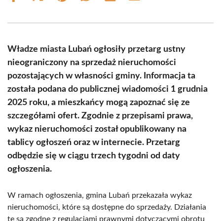
on
on
on
on
on
on
Facebook
X
Pinterest
WhatsApp
LinkedIn
Email
(Twitter)
Władze miasta Lubań ogłosiły przetarg ustny
nieograniczony na sprzedaż nieruchomości
pozostających w własności gminy. Informacja ta
została podana do publicznej wiadomości 1 grudnia
2025 roku, a mieszkańcy mogą zapoznać się ze
szczegółami ofert. Zgodnie z przepisami prawa,
wykaz nieruchomości został opublikowany na
tablicy ogłoszeń oraz w internecie. Przetarg
odbędzie się w ciągu trzech tygodni od daty
ogłoszenia.
W ramach ogłoszenia, gmina Lubań przekazała wykaz
nieruchomości, które są dostępne do sprzedaży. Działania
te są zgodne z regulacjami prawnymi dotyczącymi obrotu