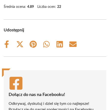
Średnia ocena:
4.89
Liczba ocen:
22
Udostępnij
Share
Share
Share
Share
Share
Share
on
on
on
on
on
on
Facebook
X
Pinterest
WhatsApp
LinkedIn
Email
(Twitter)
Dołącz do nas na Facebooku!
Odkrywaj, dyskutuj i dziel się tym co najlepsze!
Przyłącz się do naszej społeczności na Facebooku,