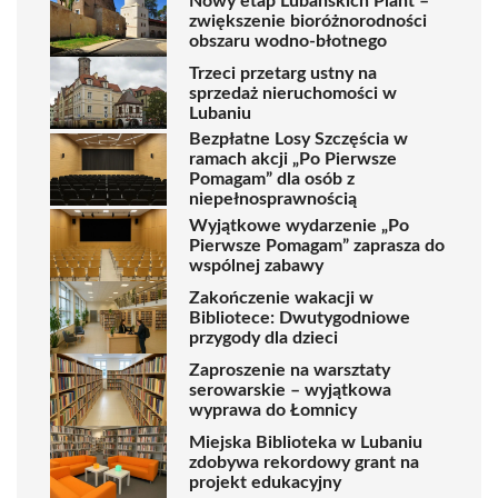
Nowy etap Lubańskich Plant –
zwiększenie bioróżnorodności
obszaru wodno-błotnego
Trzeci przetarg ustny na
sprzedaż nieruchomości w
Lubaniu
Bezpłatne Losy Szczęścia w
ramach akcji „Po Pierwsze
Pomagam” dla osób z
niepełnosprawnością
Wyjątkowe wydarzenie „Po
Pierwsze Pomagam” zaprasza do
wspólnej zabawy
Zakończenie wakacji w
Bibliotece: Dwutygodniowe
przygody dla dzieci
Zaproszenie na warsztaty
serowarskie – wyjątkowa
wyprawa do Łomnicy
Miejska Biblioteka w Lubaniu
zdobywa rekordowy grant na
projekt edukacyjny