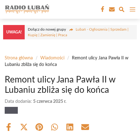
Przejdź
M
do
treści
Dołącz do nowej grupy
Lubań - Ogłoszenia | Sprzedam |
UWAGA!
Kupię | Zamienię | Praca
Strona główna
/
Wiadomości
/
Remont ulicy Jana Pawła II w
Lubaniu zbliża się do końca
Remont ulicy Jana Pawła II w
Lubaniu zbliża się do końca
Data dodania:
5 czerwca 2025 r.
Share
Share
Share
Share
Share
Share
on
on
on
on
on
on
Facebook
X
Pinterest
WhatsApp
LinkedIn
Email