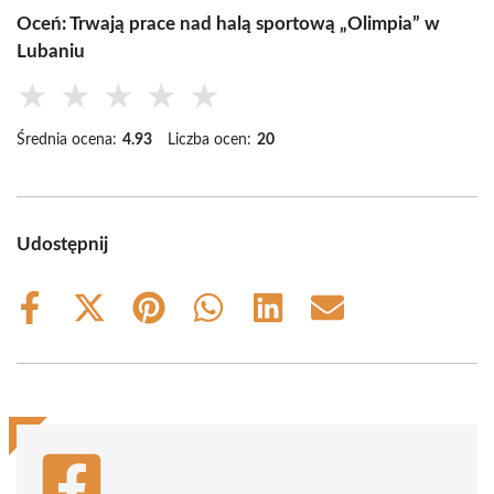
Oceń: Trwają prace nad halą sportową „Olimpia” w
Lubaniu
★
★
★
★
★
Średnia ocena:
4.93
Liczba ocen:
20
Udostępnij
Share
Share
Share
Share
Share
Share
on
on
on
on
on
on
Facebook
X
Pinterest
WhatsApp
LinkedIn
Email
(Twitter)