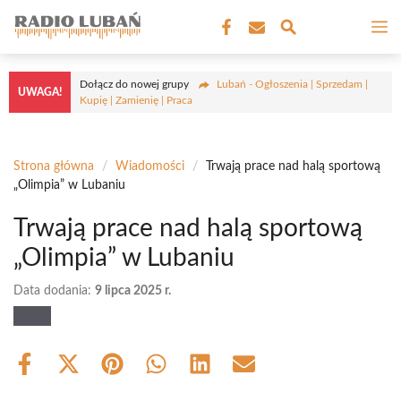
Przejdź
M
do
treści
Dołącz do nowej grupy
Lubań - Ogłoszenia | Sprzedam |
UWAGA!
Kupię | Zamienię | Praca
Strona główna
/
Wiadomości
/
Trwają prace nad halą sportową
„Olimpia” w Lubaniu
Trwają prace nad halą sportową
„Olimpia” w Lubaniu
Data dodania:
9 lipca 2025 r.
Share
Share
Share
Share
Share
Share
on
on
on
on
on
on
Facebook
X
Pinterest
WhatsApp
LinkedIn
Email