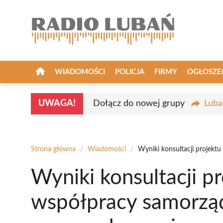
Przejdź
do
treści
WIADOMOŚCI
POLICJA
FIRMY
OGŁOSZE
UWAGA!
Dołącz do nowej grupy
Luba
Strona główna
/
Wiadomości
/
Wyniki konsultacji projek
Wyniki konsultacji p
współpracy samorząd