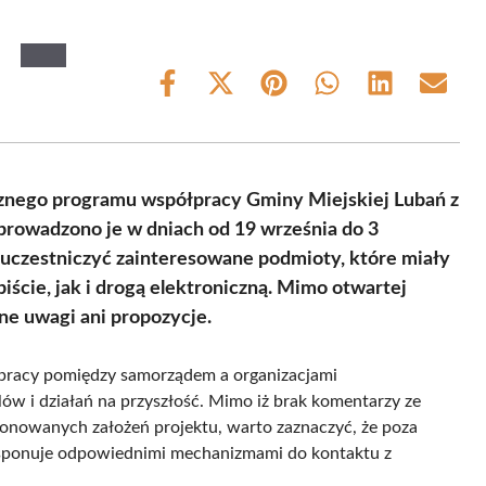
Share
Share
Share
Share
Share
Share
on
on
on
on
on
on
Facebook
X
Pinterest
WhatsApp
LinkedIn
Email
(Twitter)
cznego programu współpracy Gminy Miejskiej Lubań z
prowadzono je w dniach od 19 września do 3
 uczestniczyć zainteresowane podmioty, które miały
iście, jak i drogą elektroniczną. Mimo otwartej
ne uwagi ani propozycje.
łpracy pomiędzy samorządem a organizacjami
ów i działań na przyszłość. Mimo iż brak komentarzy ze
onowanych założeń projektu, warto zaznaczyć, że poza
ysponuje odpowiednimi mechanizmami do kontaktu z