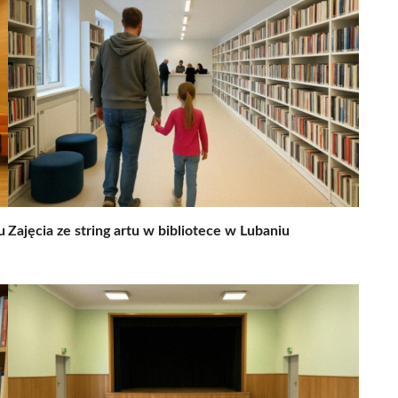
u
Zajęcia ze string artu w bibliotece w Lubaniu