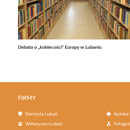
Debata o „kobiecości” Europy w Lubaniu
FIRMY
Dentysta Lubań
Apteka
Weterynarz Lubań
Fotogra