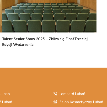
Talent Senior Show 2025 – Zbliża się Finał Trzeciej
Edycji Wydarzenia
 Lubań
Lombard Lubań
f Lubań
Salon Kosmetyczny Lubań