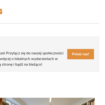
Share
on
Email
sze! Przyłącz się do naszej społeczności
Polub nas!
 więcej o lokalnych wydarzeniach w
ą stronę i bądź na bieżąco!