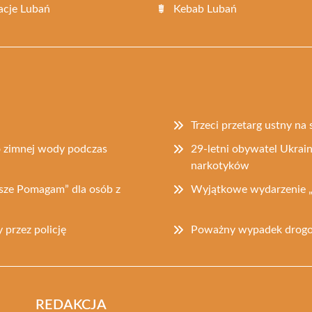
acje Lubań
Kebab Lubań
Trzeci przetarg ustny n
o zimnej wody podczas
29-letni obywatel Ukrai
narkotyków
wsze Pomagam” dla osób z
Wyjątkowe wydarzenie „
przez policję
Poważny wypadek drogow
REDAKCJA