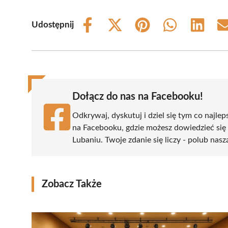
Udostępnij
Share
Share
Share
Share
Share
on
on
on
on
on
Facebook
X
Pinterest
WhatsApp
LinkedIn
(Twitter)
Dołącz do nas na Facebooku!
Odkrywaj, dyskutuj i dziel się tym co najlep
na Facebooku, gdzie możesz dowiedzieć się
Lubaniu. Twoje zdanie się liczy - polub nasz
Zobacz Także