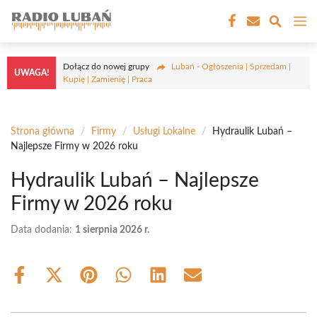
Przejdź
M
do
treści
Dołącz do nowej grupy
Lubań - Ogłoszenia | Sprzedam |
UWAGA!
Kupię | Zamienię | Praca
Strona główna
/
Firmy
/
Usługi Lokalne
/
Hydraulik Lubań –
Najlepsze Firmy w 2026 roku
Hydraulik Lubań – Najlepsze
Firmy w 2026 roku
Data dodania:
1 sierpnia 2026 r.
Share
Share
Share
Share
Share
Share
on
on
on
on
on
on
Facebook
X
Pinterest
WhatsApp
LinkedIn
Email
(Twitter)