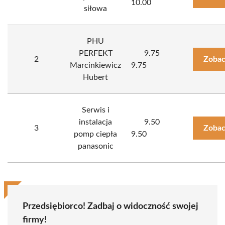
10.00
siłowa
PHU
PERFEKT
9.75
2
Zobac
Marcinkiewicz
9.75
Hubert
Serwis i
instalacja
9.50
3
Zobac
pomp ciepła
9.50
panasonic
Przedsiębiorco! Zadbaj o widoczność swojej
firmy!