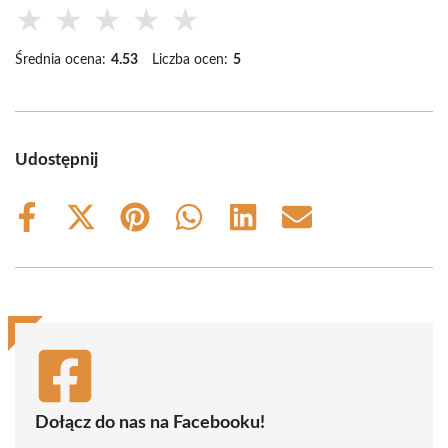
★
★
★
★
★
Średnia ocena:
4.53
Liczba ocen:
5
Udostępnij
Share
Share
Share
Share
Share
Share
on
on
on
on
on
on
Facebook
X
Pinterest
WhatsApp
LinkedIn
Email
(Twitter)
Dołącz do nas na Facebooku!