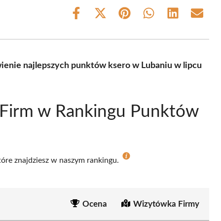
Share
Share
Share
Share
Share
Share
on
on
on
on
on
on
Facebook
X
Pinterest
WhatsApp
LinkedIn
Email
(Twitter)
ienie najlepszych punktów ksero w Lubaniu w lipcu
 Firm w Rankingu Punktów
które znajdziesz w naszym rankingu.
Ocena
Wizytówka Firmy