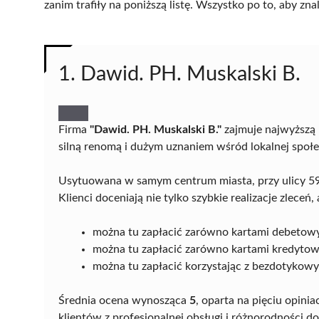
zanim trafiły na poniższą listę. Wszystko po to, aby z
1. Dawid. PH. Muskalski B.
Firma
"Dawid. PH. Muskalski B."
zajmuje najwyższą 
silną renomą i dużym uznaniem wśród lokalnej społe
Usytuowana w samym centrum miasta, przy ulicy 59
Klienci doceniają nie tylko szybkie realizacje zlece
można tu zapłacić zarówno kartami debetow
można tu zapłacić zarówno kartami kredytow
można tu zapłacić korzystając z bezdotykow
Średnia ocena wynosząca
5
, oparta na pięciu opinia
klientów z profesjonalnej obsługi i różnorodności d