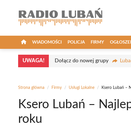
Przejdź
do
treści
WIADOMOŚCI
POLICJA
FIRMY
OGŁOSZE
UWAGA!
Dołącz do nowej grupy
Luba
Strona główna
/
Firmy
/
Usługi Lokalne
/
Ksero Lubań – N
Ksero Lubań – Najle
roku