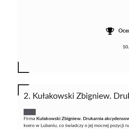
Oce
10
2. Kułakowski Zbigniew. Dru
Firma
Kułakowski Zbigniew. Drukarnia akcydensow
ksero w Lubaniu, co świadczy o jej mocnej pozycji n