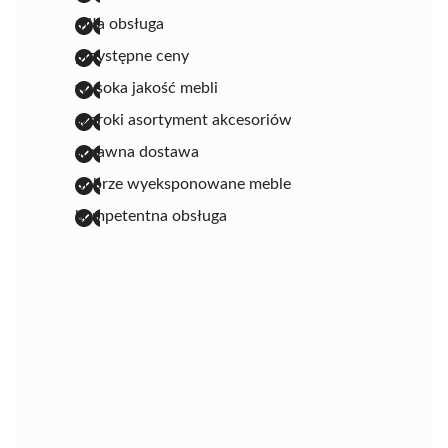
miła obsługa
przystępne ceny
wysoka jakość mebli
szeroki asortyment akcesoriów
sprawna dostawa
dobrze wyeksponowane meble
kompetentna obsługa