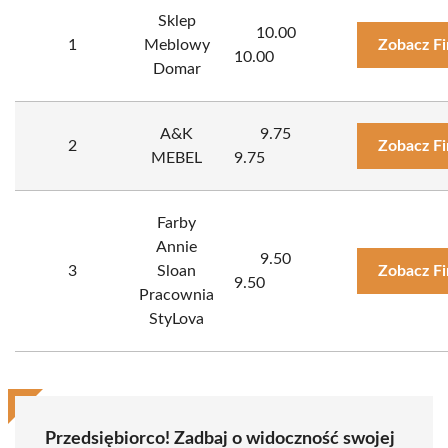
Sklep
10.00
1
Meblowy
Zobacz F
10.00
Domar
A&K
9.75
2
Zobacz F
MEBEL
9.75
Farby
Annie
9.50
3
Sloan
Zobacz F
9.50
Pracownia
StyLova
Przedsiębiorco! Zadbaj o widoczność swojej