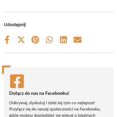
Udostępnij
Share
Share
Share
Share
Share
Share
on
on
on
on
on
on
Facebook
X
Pinterest
WhatsApp
LinkedIn
Email
(Twitter)
Dołącz do nas na Facebooku!
Odkrywaj, dyskutuj i dziel się tym co najlepsze!
Przyłącz się do naszej społeczności na Facebooku,
gdzie możesz dowiedzieć się więcej o lokalnych