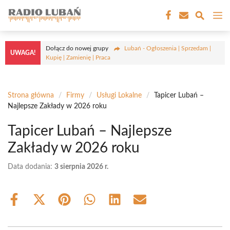
Przejdź
M
do
treści
Dołącz do nowej grupy
Lubań - Ogłoszenia | Sprzedam |
UWAGA!
Kupię | Zamienię | Praca
Strona główna
/
Firmy
/
Usługi Lokalne
/
Tapicer Lubań –
Najlepsze Zakłady w 2026 roku
Tapicer Lubań – Najlepsze
Zakłady w 2026 roku
Data dodania:
3 sierpnia 2026 r.
Share
Share
Share
Share
Share
Share
on
on
on
on
on
on
Facebook
X
Pinterest
WhatsApp
LinkedIn
Email
(Twitter)