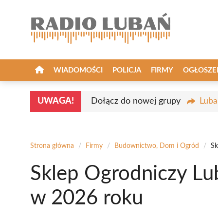
Przejdź
do
treści
WIADOMOŚCI
POLICJA
FIRMY
OGŁOSZE
UWAGA!
Dołącz do nowej grupy
Luba
Strona główna
/
Firmy
/
Budownictwo, Dom i Ogród
/
Sk
Sklep Ogrodniczy Lu
w 2026 roku