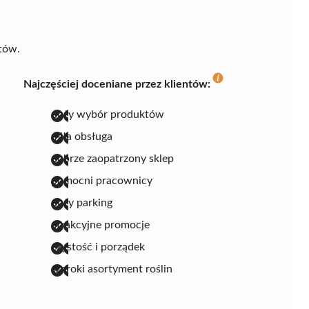
tów.
Najczęściej doceniane przez klientów:
duży wybór produktów
miła obsługa
dobrze zaopatrzony sklep
pomocni pracownicy
duży parking
atrakcyjne promocje
czystość i porządek
szeroki asortyment roślin