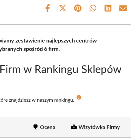
Share
Share
Share
Share
Share
Share
on
on
on
on
on
on
Facebook
X
Pinterest
WhatsApp
LinkedIn
Email
(Twitter)
wiamy zestawienie najlepszych centrów
ybranych spośród 6 firm.
 Firm w Rankingu Sklepów
które znajdziesz w naszym rankingu.
Ocena
Wizytówka Firmy