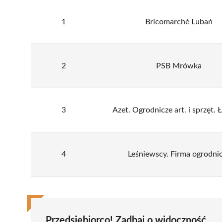
1
Bricomarché Lubań
2
PSB Mrówka
3
Azet. Ogrodnicze art. i sprzęt. 
4
Leśniewscy. Firma ogrodni
Przedsiębiorco! Zadbaj o widoczność