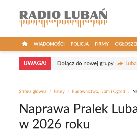
Przejdź
do
treści
WIADOMOŚCI
POLICJA
FIRMY
OGŁOSZE
UWAGA!
Dołącz do nowej grupy
Luba
Strona główna
/
Firmy
/
Budownictwo, Dom i Ogród
/
Na
Naprawa Pralek Luba
w 2026 roku