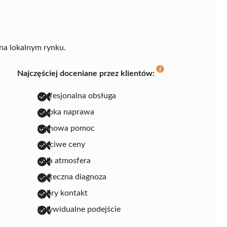
na lokalnym rynku.
Najczęściej doceniane przez klientów:
profesjonalna obsługa
szybka naprawa
fachowa pomoc
uczciwe ceny
miła atmosfera
skuteczna diagnoza
dobry kontakt
indywidualne podejście