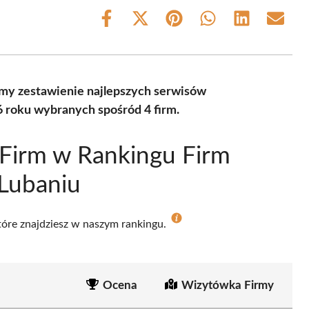
Share
Share
Share
Share
Share
Share
on
on
on
on
on
on
Facebook
X
Pinterest
WhatsApp
LinkedIn
Email
(Twitter)
my zestawienie najlepszych serwisów
6 roku wybranych spośród 4 firm.
Firm w Rankingu Firm
 Lubaniu
które znajdziesz w naszym rankingu.
Ocena
Wizytówka Firmy