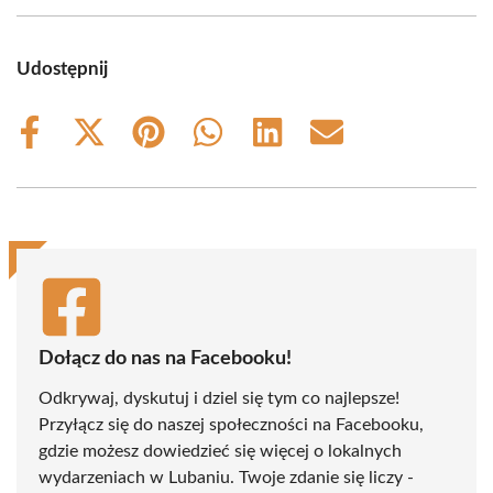
Udostępnij
Share
Share
Share
Share
Share
Share
on
on
on
on
on
on
Facebook
X
Pinterest
WhatsApp
LinkedIn
Email
(Twitter)
Dołącz do nas na Facebooku!
Odkrywaj, dyskutuj i dziel się tym co najlepsze!
Przyłącz się do naszej społeczności na Facebooku,
gdzie możesz dowiedzieć się więcej o lokalnych
wydarzeniach w Lubaniu. Twoje zdanie się liczy -