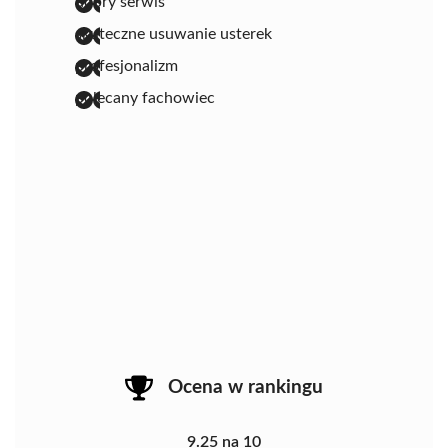
dobry serwis
skuteczne usuwanie usterek
profesjonalizm
polecany fachowiec
Ocena w rankingu
9.25 na 10