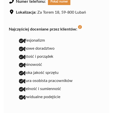
Numer telefonu:
Pokaż numer
Lokalizacja:
Za Torem 18, 59-800 Lubań
Najczęściej doceniane przez klientów:
profesjonalizm
fachowe doradztwo
czystość i porządek
terminowość
wysoka jakość sprzętu
kultura osobista pracowników
rzetelność i sumienność
indywidualne podejście