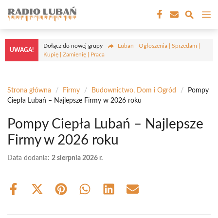
Przejdź
M
do
treści
Dołącz do nowej grupy
Lubań - Ogłoszenia | Sprzedam |
UWAGA!
Kupię | Zamienię | Praca
Strona główna
/
Firmy
/
Budownictwo, Dom i Ogród
/
Pompy
Ciepła Lubań – Najlepsze Firmy w 2026 roku
Pompy Ciepła Lubań – Najlepsze
Firmy w 2026 roku
Data dodania:
2 sierpnia 2026 r.
Share
Share
Share
Share
Share
Share
on
on
on
on
on
on
Facebook
X
Pinterest
WhatsApp
LinkedIn
Email
(Twitter)