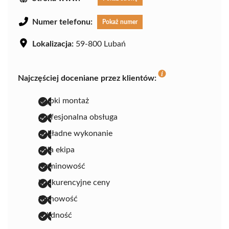
Numer telefonu:
Pokaż numer
Lokalizacja:
59-800 Lubań
Najczęściej doceniane przez klientów:
szybki montaż
profesjonalna obsługa
dokładne wykonanie
miła ekipa
terminowość
konkurencyjne ceny
fachowość
solidność