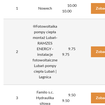
10.00
1
Nowech
Zoba
10.00
☀️Fotowoltaika
pompy ciepła
montaż Lubań-
RAMZES
ENERGY -
9.75
2
Zoba
instalacje
9.75
fotowoltaiczne
Lubań pompy
ciepła Lubań |
Legnica
Familo s.c.
9.50
3
Hydraulika
Zoba
9.50
siłowa