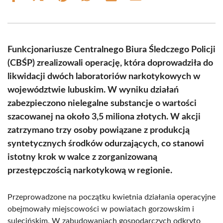
on
on
on
on
on
on
Facebook
X
Pinterest
WhatsApp
LinkedIn
Email
(Twitter)
Funkcjonariusze Centralnego Biura Śledczego Policji
(CBŚP) zrealizowali operację, która doprowadziła do
likwidacji dwóch laboratoriów narkotykowych w
województwie lubuskim. W wyniku działań
zabezpieczono nielegalne substancje o wartości
szacowanej na około 3,5 miliona złotych. W akcji
zatrzymano trzy osoby powiązane z produkcją
syntetycznych środków odurzających, co stanowi
istotny krok w walce z zorganizowaną
przestępczością narkotykową w regionie.
Przeprowadzone na początku kwietnia działania operacyjne
obejmowały miejscowości w powiatach gorzowskim i
sulęcińskim. W zabudowaniach gospodarczych odkryto