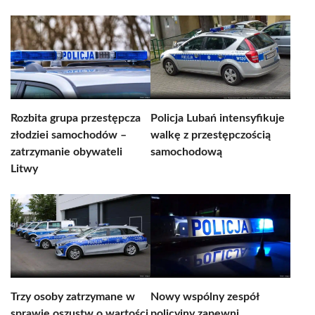
Rozbita grupa przestępcza
Policja Lubań intensyfikuje
złodziei samochodów –
walkę z przestępczością
zatrzymanie obywateli
samochodową
Litwy
Trzy osoby zatrzymane w
Nowy wspólny zespół
sprawie oszustw o wartości
policyjny zapewni