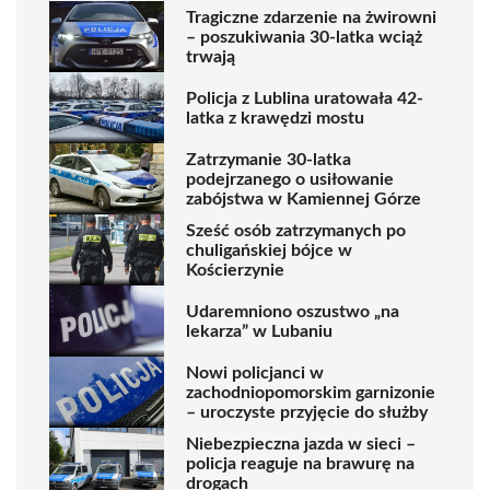
Tragiczne zdarzenie na żwirowni
– poszukiwania 30-latka wciąż
trwają
Policja z Lublina uratowała 42-
latka z krawędzi mostu
Zatrzymanie 30-latka
podejrzanego o usiłowanie
zabójstwa w Kamiennej Górze
Sześć osób zatrzymanych po
chuligańskiej bójce w
Kościerzynie
Udaremniono oszustwo „na
lekarza” w Lubaniu
Nowi policjanci w
zachodniopomorskim garnizonie
– uroczyste przyjęcie do służby
Niebezpieczna jazda w sieci –
policja reaguje na brawurę na
drogach