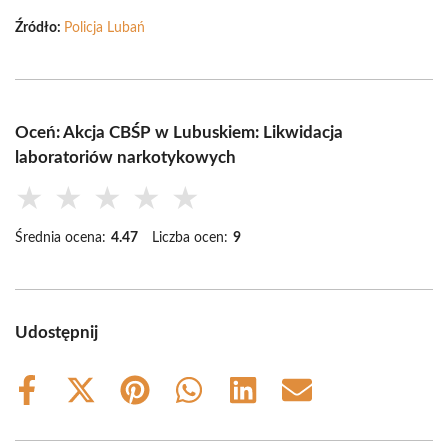
Źródło:
Policja Lubań
Oceń: Akcja CBŚP w Lubuskiem: Likwidacja
laboratoriów narkotykowych
★
★
★
★
★
Średnia ocena:
4.47
Liczba ocen:
9
Udostępnij
Share
Share
Share
Share
Share
Share
on
on
on
on
on
on
Facebook
X
Pinterest
WhatsApp
LinkedIn
Email
(Twitter)