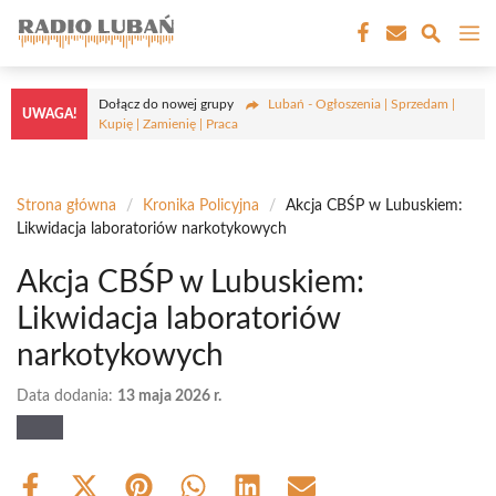
Przejdź
M
do
treści
Dołącz do nowej grupy
Lubań - Ogłoszenia | Sprzedam |
UWAGA!
Kupię | Zamienię | Praca
Strona główna
/
Kronika Policyjna
/
Akcja CBŚP w Lubuskiem:
Likwidacja laboratoriów narkotykowych
Akcja CBŚP w Lubuskiem:
Likwidacja laboratoriów
narkotykowych
Data dodania:
13 maja 2026 r.
Share
Share
Share
Share
Share
Share