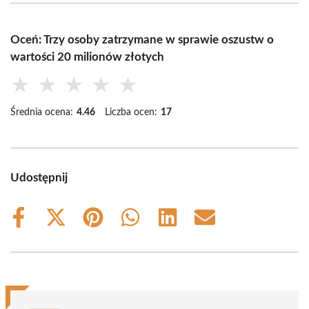
Oceń: Trzy osoby zatrzymane w sprawie oszustw o
wartości 20 milionów złotych
★
★
★
★
★
Średnia ocena:
4.46
Liczba ocen:
17
Udostępnij
Share
Share
Share
Share
Share
Share
on
on
on
on
on
on
Facebook
X
Pinterest
WhatsApp
LinkedIn
Email
(Twitter)