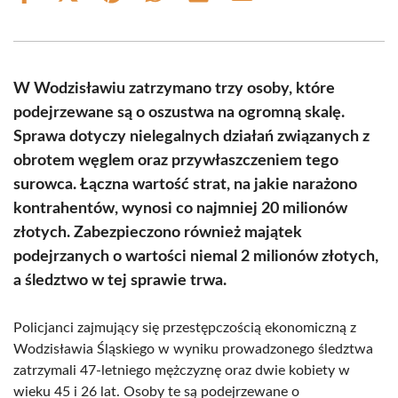
on
on
on
on
on
on
Facebook
X
Pinterest
WhatsApp
LinkedIn
Email
(Twitter)
W Wodzisławiu zatrzymano trzy osoby, które
podejrzewane są o oszustwa na ogromną skalę.
Sprawa dotyczy nielegalnych działań związanych z
obrotem węglem oraz przywłaszczeniem tego
surowca. Łączna wartość strat, na jakie narażono
kontrahentów, wynosi co najmniej 20 milionów
złotych. Zabezpieczono również majątek
podejrzanych o wartości niemal 2 milionów złotych,
a śledztwo w tej sprawie trwa.
Policjanci zajmujący się przestępczością ekonomiczną z
Wodzisławia Śląskiego w wyniku prowadzonego śledztwa
zatrzymali 47-letniego mężczyznę oraz dwie kobiety w
wieku 45 i 26 lat. Osoby te są podejrzewane o