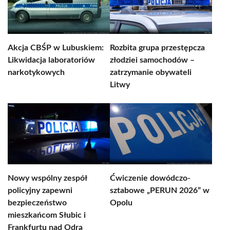
Akcja CBŚP w Lubuskiem:
Rozbita grupa przestępcza
Likwidacja laboratoriów
złodziei samochodów –
narkotykowych
zatrzymanie obywateli
Litwy
Nowy wspólny zespół
Ćwiczenie dowódczo-
policyjny zapewni
sztabowe „PERUN 2026” w
bezpieczeństwo
Opolu
mieszkańcom Słubic i
Frankfurtu nad Odrą