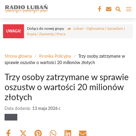
Przejdź
M
do
treści
Dołącz do nowej grupy
Lubań - Ogłoszenia | Sprzedam |
UWAGA!
Kupię | Zamienię | Praca
Strona główna
/
Kronika Policyjna
/
Trzy osoby zatrzymane w
sprawie oszustw o wartości 20 milionów złotych
Trzy osoby zatrzymane w sprawie
oszustw o wartości 20 milionów
złotych
Data dodania:
13 maja 2026 r.
Share
Share
Share
Share
Share
Share