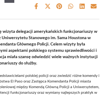
Share
Share
Share
Share
Share
Share
on
on
on
on
on
on
Facebook
X
Pinterest
WhatsApp
LinkedIn
Email
(Twitter)
ę wizyta delegacji amerykańskich funkcjonariuszy w
e z Uniwersytetu Stanowego im. Sama Houstona w
omendanta Głównego Policji. Celem wizyty była
nymi aspektami polskiego systemu sprawiedliwości i
cja miała szansę odwiedzić wiele ważnych instytucji
onariuszy do służby.
edstawicielami polskiej policji oraz zwiedzić różne komendy i
abstwa El Paso oraz Zastępca Komendanta Policji miasta
szkoleniowej między Komendą Główną Policji a Uniwersytetem,
petencji funkcjonariuszy oraz wymiany najlepszych praktyk w