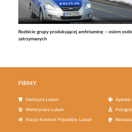
Rozbicie grupy produkującej amfetaminę – osiem osób
zatrzymanych
FIRMY
Dentysta Lubań
Apteka
Weterynarz Lubań
Fotogra
Stacja Kontroli Pojazdów Lubań
Restaur