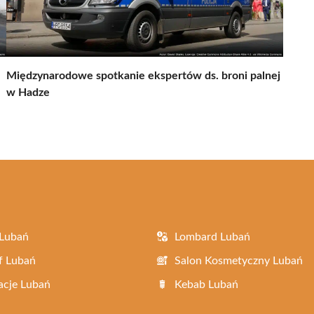
Międzynarodowe spotkanie ekspertów ds. broni palnej
w Hadze
 Lubań
Lombard Lubań
f Lubań
Salon Kosmetyczny Lubań
acje Lubań
Kebab Lubań