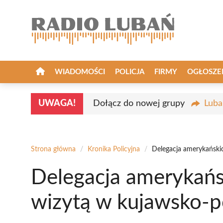
Przejdź
do
treści
WIADOMOŚCI
POLICJA
FIRMY
OGŁOSZE
UWAGA!
Dołącz do nowej grupy
Luba
Strona główna
/
Kronika Policyjna
/
Delegacja amerykański
Delegacja amerykańsk
wizytą w kujawsko-p