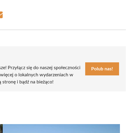
Share
on
Email
sze! Przyłącz się do naszej społeczności
Polub nas!
 więcej o lokalnych wydarzeniach w
ą stronę i bądź na bieżąco!