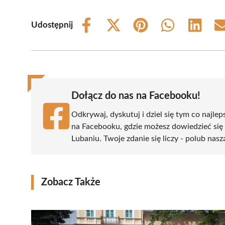
Udostępnij
Share
Share
Share
Share
Share
on
on
on
on
on
Facebook
X
Pinterest
WhatsApp
LinkedIn
(Twitter)
Dołącz do nas na Facebooku!
Odkrywaj, dyskutuj i dziel się tym co najlep
na Facebooku, gdzie możesz dowiedzieć się
Lubaniu. Twoje zdanie się liczy - polub nasz
Zobacz Także