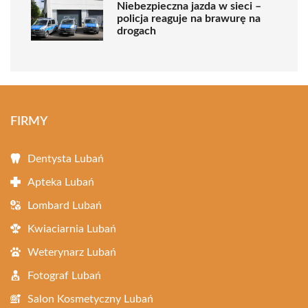
Niebezpieczna jazda w sieci –
policja reaguje na brawurę na
drogach
FIRMY
Dentysta Lubań
Apteka Lubań
Lombard Lubań
Kwiaciarnia Lubań
Weterynarz Lubań
Fotograf Lubań
Salon Kosmetyczny Lubań