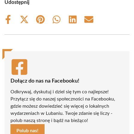
Udostępnij
Share
Share
Share
Share
Share
Share
on
on
on
on
on
on
Facebook
X
Pinterest
WhatsApp
LinkedIn
Email
(Twitter)
Dołącz do nas na Facebooku!
Odkrywaj, dyskutuj i dziel się tym co najlepsze!
Przyłącz się do naszej społeczności na Facebooku,
gdzie możesz dowiedzieć się więcej o lokalnych
wydarzeniach w Lubaniu. Twoje zdanie się liczy -
polub naszą stronę i bądź na bieżąco!
Polub nas!