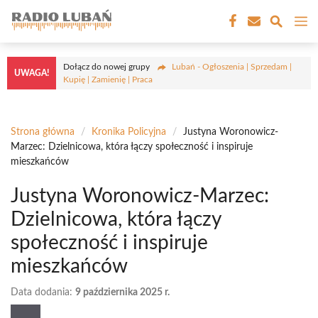
Przejdź
M
do
treści
Dołącz do nowej grupy
Lubań - Ogłoszenia | Sprzedam |
UWAGA!
Kupię | Zamienię | Praca
Strona główna
/
Kronika Policyjna
/
Justyna Woronowicz-
Marzec: Dzielnicowa, która łączy społeczność i inspiruje
mieszkańców
Justyna Woronowicz-Marzec:
Dzielnicowa, która łączy
społeczność i inspiruje
mieszkańców
Data dodania:
9 października 2025 r.