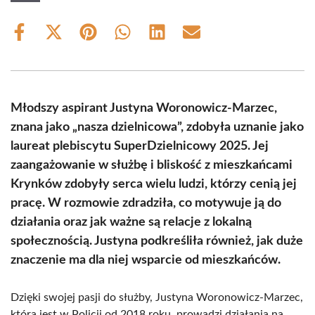
Share
Share
Share
Share
Share
Share
on
on
on
on
on
on
Facebook
X
Pinterest
WhatsApp
LinkedIn
Email
(Twitter)
Młodszy aspirant Justyna Woronowicz-Marzec,
znana jako „nasza dzielnicowa”, zdobyła uznanie jako
laureat plebiscytu SuperDzielnicowy 2025. Jej
zaangażowanie w służbę i bliskość z mieszkańcami
Krynków zdobyły serca wielu ludzi, którzy cenią jej
pracę. W rozmowie zdradziła, co motywuje ją do
działania oraz jak ważne są relacje z lokalną
społecznością. Justyna podkreśliła również, jak duże
znaczenie ma dla niej wsparcie od mieszkańców.
Dzięki swojej pasji do służby, Justyna Woronowicz-Marzec,
która jest w Policji od 2018 roku, prowadzi działania na