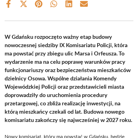
Share
Share
Share
Share
Share
Share
on
on
on
on
on
on
Facebook
X
Pinterest
WhatsApp
LinkedIn
Email
(Twitter)
W Gdańsku rozpoczęto ważny etap budowy
nowoczesnej siedziby IX Komisariatu Policji, która
ma powstać przy zbiegu ulic Marsa i Orfeusza. To
wydarzenie ma na celu poprawę warunków pracy
funkcjonariuszy oraz bezpieczeństwa mieszkańców
dzielnicy Osowa. Wspólne działania Komendy
Wojewódzkiej Policji oraz przedstawicieli miasta
doprowadziły do uruchomienia procedury
przetargowej, co zbliża realizację inwestycji, na
którą mieszkańcy czekali od lat. Budowa nowego
komisariatu zakończy się najwcześniej w 2027 roku.
Nowy komisariat, który ma powstać w Gdańsku, będzie