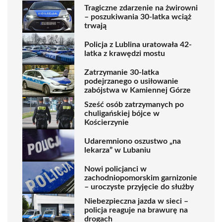
Tragiczne zdarzenie na żwirowni
– poszukiwania 30-latka wciąż
trwają
Policja z Lublina uratowała 42-
latka z krawędzi mostu
Zatrzymanie 30-latka
podejrzanego o usiłowanie
zabójstwa w Kamiennej Górze
Sześć osób zatrzymanych po
chuligańskiej bójce w
Kościerzynie
Udaremniono oszustwo „na
lekarza” w Lubaniu
Nowi policjanci w
zachodniopomorskim garnizonie
– uroczyste przyjęcie do służby
Niebezpieczna jazda w sieci –
policja reaguje na brawurę na
drogach