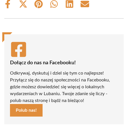
Share
Share
Share
Share
Share
Share
on
on
on
on
on
on
Facebook
X
Pinterest
WhatsApp
LinkedIn
Email
(Twitter)
Dołącz do nas na Facebooku!
Odkrywaj, dyskutuj i dziel się tym co najlepsze!
Przyłącz się do naszej społeczności na Facebooku,
gdzie możesz dowiedzieć się więcej o lokalnych
wydarzeniach w Lubaniu. Twoje zdanie się liczy -
polub naszą stronę i bądź na bieżąco!
Polub nas!