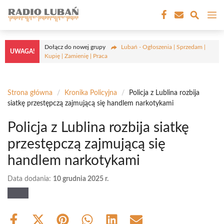
Przejdź
M
do
treści
Dołącz do nowej grupy
Lubań - Ogłoszenia | Sprzedam |
UWAGA!
Kupię | Zamienię | Praca
Strona główna
/
Kronika Policyjna
/
Policja z Lublina rozbija
siatkę przestępczą zajmującą się handlem narkotykami
Policja z Lublina rozbija siatkę
przestępczą zajmującą się
handlem narkotykami
Data dodania:
10 grudnia 2025 r.
Share
Share
Share
Share
Share
Share