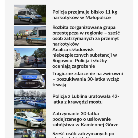
Policja przejmuje blisko 11 kg
narkotyków w Małopolsce
Rozbita zorganizowana grupa
przestępcza w regionie – sześć
osób zatrzymanych za przemyt
narkotyków
Analiza składowisk
niebezpiecznych substancji w
Rogowcu: Policja i służby
oceniają zagrożenie
Tragiczne zdarzenie na żwirowni
– poszukiwania 30-latka wciąż
trwają
Policja z Lublina uratowała 42-
latka z krawędzi mostu
Zatrzymanie 30-latka
podejrzanego o usiłowanie
zabójstwa w Kamiennej Górze
Sześć osób zatrzymanych po