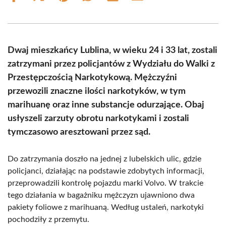
on
on
on
on
on
on
Facebook
X
Pinterest
WhatsApp
LinkedIn
Email
(Twitter)
Dwaj mieszkańcy Lublina, w wieku 24 i 33 lat, zostali
zatrzymani przez policjantów z Wydziału do Walki z
Przestępczością Narkotykową. Mężczyźni
przewozili znaczne ilości narkotyków, w tym
marihuanę oraz inne substancje odurzające. Obaj
usłyszeli zarzuty obrotu narkotykami i zostali
tymczasowo aresztowani przez sąd.
Do zatrzymania doszło na jednej z lubelskich ulic, gdzie
policjanci, działając na podstawie zdobytych informacji,
przeprowadzili kontrolę pojazdu marki Volvo. W trakcie
tego działania w bagażniku mężczyzn ujawniono dwa
pakiety foliowe z marihuaną. Według ustaleń, narkotyki
pochodziły z przemytu.