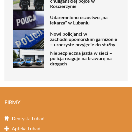
chuligańskiej bójce w
Kościerzynie
Udaremniono oszustwo „na
lekarza” w Lubaniu
Nowi policjanci w
zachodniopomorskim garnizonie
– uroczyste przyjęcie do służby
Niebezpieczna jazda w sieci –
policja reaguje na brawurę na
drogach
FIRMY
Dentysta Lubań
Apteka Lubań