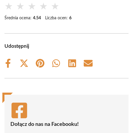
★
★
★
★
★
Średnia ocena:
4.54
Liczba ocen:
6
Udostępnij
Share
Share
Share
Share
Share
Share
on
on
on
on
on
on
Facebook
X
Pinterest
WhatsApp
LinkedIn
Email
(Twitter)
Dołącz do nas na Facebooku!