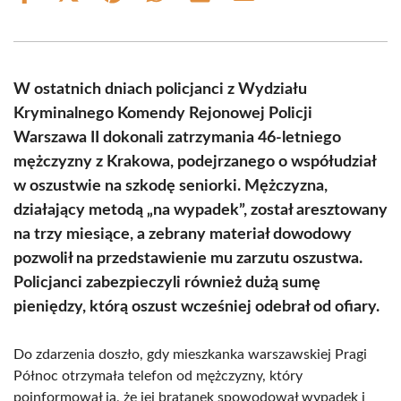
on
on
on
on
on
on
Facebook
X
Pinterest
WhatsApp
LinkedIn
Email
(Twitter)
W ostatnich dniach policjanci z Wydziału
Kryminalnego Komendy Rejonowej Policji
Warszawa II dokonali zatrzymania 46-letniego
mężczyzny z Krakowa, podejrzanego o współudział
w oszustwie na szkodę seniorki. Mężczyzna,
działający metodą „na wypadek”, został aresztowany
na trzy miesiące, a zebrany materiał dowodowy
pozwolił na przedstawienie mu zarzutu oszustwa.
Policjanci zabezpieczyli również dużą sumę
pieniędzy, którą oszust wcześniej odebrał od ofiary.
Do zdarzenia doszło, gdy mieszkanka warszawskiej Pragi
Północ otrzymała telefon od mężczyzny, który
poinformował ją, że jej bratanek spowodował wypadek i