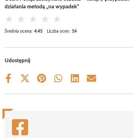
działania metodą „na wypadek”
★
★
★
★
★
Średnia ocena:
4.45
Liczba ocen:
14
Udostępnij
Share
Share
Share
Share
Share
Share
on
on
on
on
on
on
Facebook
X
Pinterest
WhatsApp
LinkedIn
Email
(Twitter)