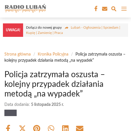
Przejdź
M
do
treści
Dołącz do nowej grupy
Lubań - Ogłoszenia | Sprzedam |
UWAGA!
Kupię | Zamienię | Praca
Strona główna
/
Kronika Policyjna
/
Policja zatrzymała oszusta –
kolejny przypadek działania metodą „na wypadek”
Policja zatrzymała oszusta –
kolejny przypadek działania
metodą „na wypadek”
Data dodania:
5 listopada 2025 r.
Share
Share
Share
Share
Share
Share