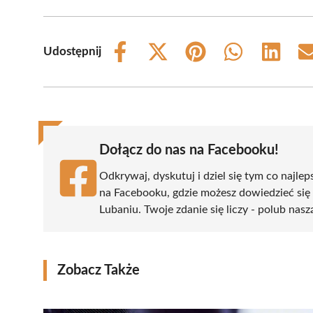
Udostępnij
Share
Share
Share
Share
Share
on
on
on
on
on
Facebook
X
Pinterest
WhatsApp
LinkedIn
(Twitter)
Dołącz do nas na Facebooku!
Odkrywaj, dyskutuj i dziel się tym co najlep
na Facebooku, gdzie możesz dowiedzieć się
Lubaniu. Twoje zdanie się liczy - polub nasz
Zobacz Także