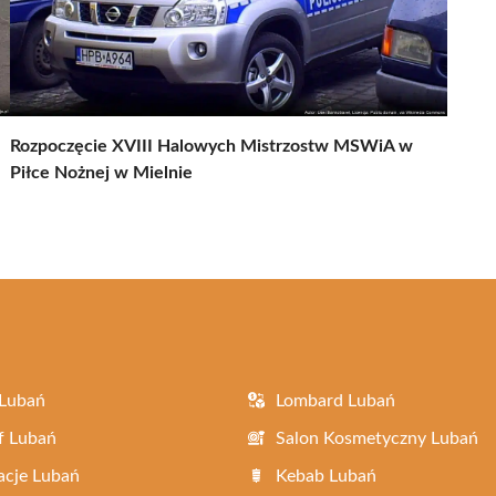
Rozpoczęcie XVIII Halowych Mistrzostw MSWiA w
Piłce Nożnej w Mielnie
 Lubań
Lombard Lubań
f Lubań
Salon Kosmetyczny Lubań
acje Lubań
Kebab Lubań