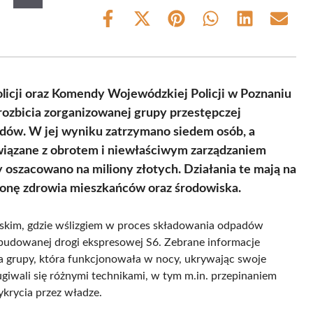
Share
Share
Share
Share
Share
Share
on
on
on
on
on
on
Facebook
X
Pinterest
WhatsApp
LinkedIn
Email
(Twitter)
licji oraz Komendy Wojewódzkiej Policji w Poznaniu
 rozbicia zorganizowanej grupy przestępczej
adów. W jej wyniku zatrzymano siedem osób, a
wiązane z obrotem i niewłaściwym zarządzaniem
y oszacowano na miliony złotych. Działania te mają na
hronę zdrowia mieszkańców oraz środowiska.
rskim, gdzie wślizgiem w proces składowania odpadów
 budowanej drogi ekspresowej S6. Zebrane informacje
ia grupy, która funkcjonowała w nocy, ukrywając swoje
giwali się różnymi technikami, w tym m.in. przepinaniem
krycia przez władze.