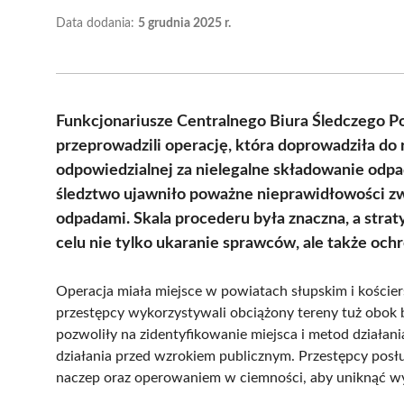
Data dodania:
5 grudnia 2025 r.
Funkcjonariusze Centralnego Biura Śledczego Po
przeprowadzili operację, która doprowadziła do
odpowiedzialnej za nielegalne składowanie odp
śledztwo ujawniło poważne nieprawidłowości z
odpadami. Skala procederu była znaczna, a strat
celu nie tylko ukaranie sprawców, ale także oc
Operacja miała miejsce w powiatach słupskim i koście
przestępcy wykorzystywali obciążony tereny tuż obok
pozwoliły na zidentyfikowanie miejsca i metod działan
działania przed wzrokiem publicznym. Przestępcy posłu
naczep oraz operowaniem w ciemności, aby uniknąć wy