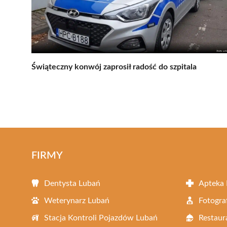
Świąteczny konwój zaprosił radość do szpitala
FIRMY
Dentysta Lubań
Apteka
Weterynarz Lubań
Fotogra
Stacja Kontroli Pojazdów Lubań
Restaur