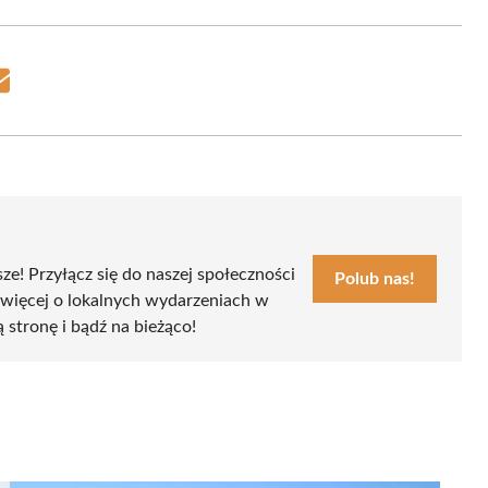
Share
on
Email
sze! Przyłącz się do naszej społeczności
Polub nas!
 więcej o lokalnych wydarzeniach w
ą stronę i bądź na bieżąco!