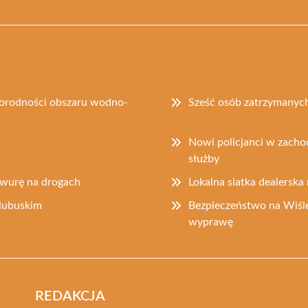
norodności obszaru wodno-
Sześć osób zatrzymanych
Nowi policjanci w zacho
służby
rawurę na drogach
Lokalna siatka dealerska 
lubuskim
Bezpieczeństwo na Wiśle
wyprawę
REDAKCJA