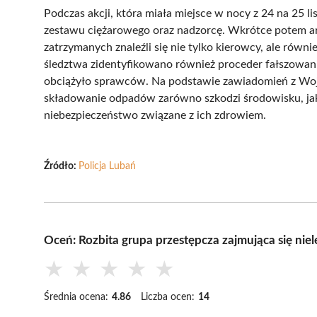
Podczas akcji, która miała miejsce w nocy z 24 na 25 l
zestawu ciężarowego oraz nadzorcę. Wkrótce potem ar
zatrzymanych znaleźli się nie tylko kierowcy, ale równ
śledztwa zidentyfikowano również proceder fałszowa
obciążyło sprawców. Na podstawie zawiadomień z Woj
składowanie odpadów zarówno szkodzi środowisku, jak
niebezpieczeństwo związane z ich zdrowiem.
Źródło:
Policja Lubań
Oceń: Rozbita grupa przestępcza zajmująca się n
★
★
★
★
★
Średnia ocena:
4.86
Liczba ocen:
14