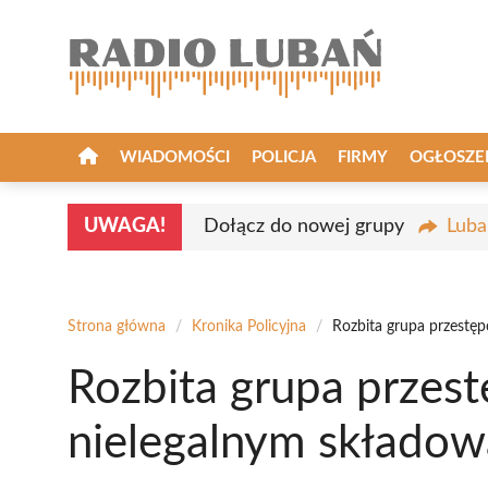
Przejdź
do
treści
WIADOMOŚCI
POLICJA
FIRMY
OGŁOSZE
UWAGA!
Dołącz do nowej grupy
Luba
Strona główna
/
Kronika Policyjna
/
Rozbita grupa przestę
Rozbita grupa przest
nielegalnym składo