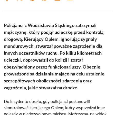
on
on
on
on
on
on
Facebook
X
Pinterest
WhatsApp
LinkedIn
Email
(Twitter)
Policjanci z Wodzisławia Śląskiego zatrzymali
mężczyznę, który podjął ucieczkę przed kontrolą
drogową. Kierujący Oplem, ignorując sygnały
mundurowych, stwarzał poważne zagrożenie dla
innych uczestników ruchu. Po kilku kilometrach
ucieczki, doprowadził do kolizji i został
obezwładniony przez funkcjonariuszy. Obecnie
prowadzone są działania mające na celu ustalenie
szczegółowych okoliczności zdarzenia oraz
zagrożenia, jakie stwarzał na drodze.
Do incydentu doszło, gdy policjanci postanowili
skontrolować kierującego Oplem, który wyprzedzał inne
pojazdy w niedozwolonym miejscu. Mężczyzna, na widok