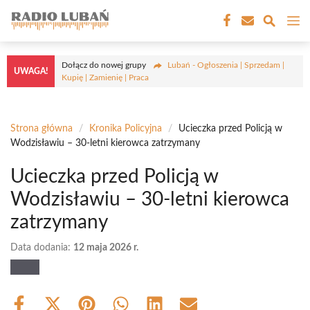
Przejdź
M
do
treści
Dołącz do nowej grupy
Lubań - Ogłoszenia | Sprzedam |
UWAGA!
Kupię | Zamienię | Praca
Strona główna
/
Kronika Policyjna
/
Ucieczka przed Policją w
Wodzisławiu – 30-letni kierowca zatrzymany
Ucieczka przed Policją w
Wodzisławiu – 30-letni kierowca
zatrzymany
Data dodania:
12 maja 2026 r.
Share
Share
Share
Share
Share
Share