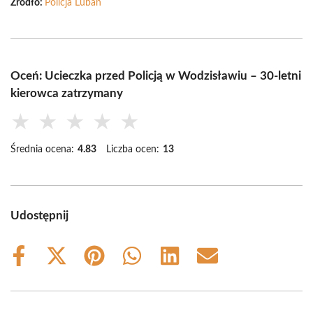
Źródło:
Policja Lubań
Oceń: Ucieczka przed Policją w Wodzisławiu – 30-letni
kierowca zatrzymany
★
★
★
★
★
Średnia ocena:
4.83
Liczba ocen:
13
Udostępnij
Share
Share
Share
Share
Share
Share
on
on
on
on
on
on
Facebook
X
Pinterest
WhatsApp
LinkedIn
Email
(Twitter)