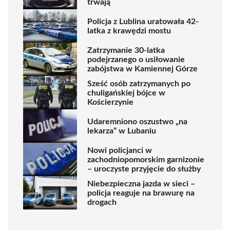
trwają
Policja z Lublina uratowała 42-
latka z krawędzi mostu
Zatrzymanie 30-latka
podejrzanego o usiłowanie
zabójstwa w Kamiennej Górze
Sześć osób zatrzymanych po
chuligańskiej bójce w
Kościerzynie
Udaremniono oszustwo „na
lekarza” w Lubaniu
Nowi policjanci w
zachodniopomorskim garnizonie
– uroczyste przyjęcie do służby
Niebezpieczna jazda w sieci –
policja reaguje na brawurę na
drogach