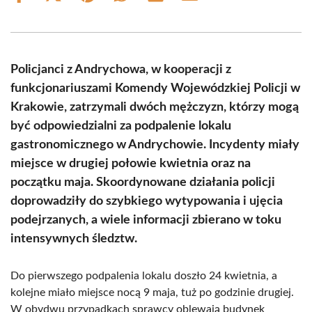
on
on
on
on
on
on
Facebook
X
Pinterest
WhatsApp
LinkedIn
Email
(Twitter)
Policjanci z Andrychowa, w kooperacji z
funkcjonariuszami Komendy Wojewódzkiej Policji w
Krakowie, zatrzymali dwóch mężczyzn, którzy mogą
być odpowiedzialni za podpalenie lokalu
gastronomicznego w Andrychowie. Incydenty miały
miejsce w drugiej połowie kwietnia oraz na
początku maja. Skoordynowane działania policji
doprowadziły do szybkiego wytypowania i ujęcia
podejrzanych, a wiele informacji zbierano w toku
intensywnych śledztw.
Do pierwszego podpalenia lokalu doszło 24 kwietnia, a
kolejne miało miejsce nocą 9 maja, tuż po godzinie drugiej.
W obydwu przypadkach sprawcy oblewają budynek