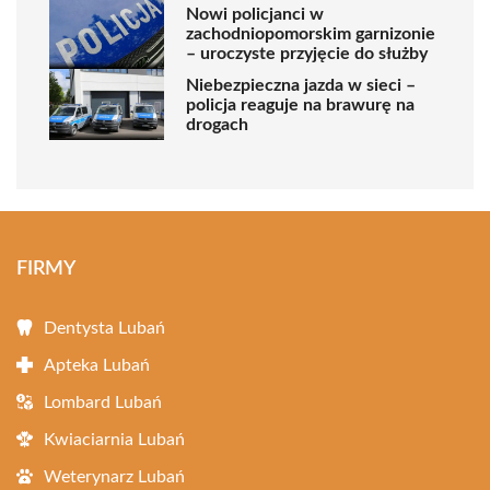
Nowi policjanci w
zachodniopomorskim garnizonie
– uroczyste przyjęcie do służby
Niebezpieczna jazda w sieci –
policja reaguje na brawurę na
drogach
FIRMY
Dentysta Lubań
Apteka Lubań
Lombard Lubań
Kwiaciarnia Lubań
Weterynarz Lubań