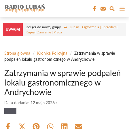
Przejdź
M
do
treści
Dołącz do nowej grupy
Lubań - Ogłoszenia | Sprzedam |
UWAGA!
Kupię | Zamienię | Praca
Strona główna
/
Kronika Policyjna
/
Zatrzymania w sprawie
podpaleń lokalu gastronomicznego w Andrychowie
Zatrzymania w sprawie podpaleń
lokalu gastronomicznego w
Andrychowie
Data dodania:
12 maja 2026 r.
Share
Share
Share
Share
Share
Share