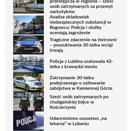
przestępcza w regionie – sześć
osób zatrzymanych za przemyt
narkotyków
Analiza składowisk
niebezpiecznych substancji w
Rogowcu: Policja i służby
oceniają zagrożenie
Tragiczne zdarzenie na żwirowni
– poszukiwania 30-latka wciąż
trwają
Policja z Lublina uratowała 42-
latka z krawędzi mostu
Zatrzymanie 30-latka
podejrzanego o usiłowanie
zabójstwa w Kamiennej Górze
Sześć osób zatrzymanych po
chuligańskiej bójce w
Kościerzynie
Udaremniono oszustwo „na
lekarza” w Lubaniu