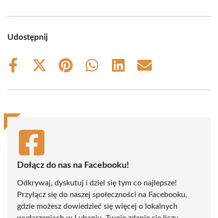
Udostępnij
Share
Share
Share
Share
Share
Share
on
on
on
on
on
on
Facebook
X
Pinterest
WhatsApp
LinkedIn
Email
(Twitter)
Dołącz do nas na Facebooku!
Odkrywaj, dyskutuj i dziel się tym co najlepsze!
Przyłącz się do naszej społeczności na Facebooku,
gdzie możesz dowiedzieć się więcej o lokalnych