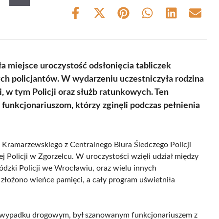
Share
Share
Share
Share
Share
Share
on
on
on
on
on
on
Facebook
X
Pinterest
WhatsApp
LinkedIn
Email
(Twitter)
miejsce uroczystość odsłonięcia tabliczek
ych policjantów. W wydarzeniu uczestniczyła rodzina
, w tym Policji oraz służb ratunkowych. Ten
funkcjonariuszom, którzy zginęli podczas pełnienia
 Kramarzewskiego z Centralnego Biura Śledczego Policji
Policji w Zgorzelcu. W uroczystości wzięli udział między
dzki Policji we Wrocławiu, oraz wielu innych
i złożono wieńce pamięci, a cały program uświetniła
m wypadku drogowym, był szanowanym funkcjonariuszem z