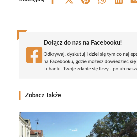
Share
Share
Share
Share
Share
on
on
on
on
on
Facebook
X
Pinterest
WhatsApp
LinkedIn
(Twitter)
Dołącz do nas na Facebooku!
Odkrywaj, dyskutuj i dziel się tym co najlep
na Facebooku, gdzie możesz dowiedzieć się
Lubaniu. Twoje zdanie się liczy - polub nasz
Zobacz Także