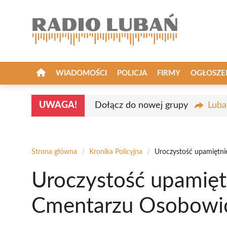
Przejdź
do
treści
WIADOMOŚCI
POLICJA
FIRMY
OGŁOSZE
UWAGA!
Dołącz do nowej grupy
Luba
Strona główna
/
Kronika Policyjna
/
Uroczystość upamiętn
Uroczystość upamięt
Cmentarzu Osobowi