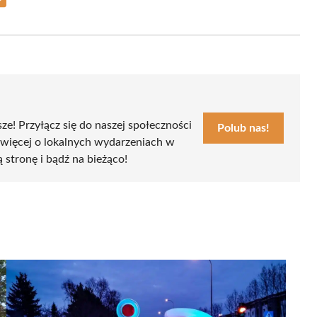
Share
on
Email
sze! Przyłącz się do naszej społeczności
Polub nas!
 więcej o lokalnych wydarzeniach w
ą stronę i bądź na bieżąco!