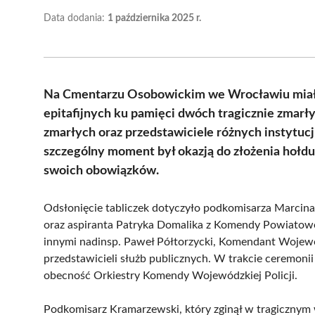
Data dodania:
1 października 2025 r.
Na Cmentarzu Osobowickim we Wrocławiu miała 
epitafijnych ku pamięci dwóch tragicznie zmarł
zmarłych oraz przedstawiciele różnych instytucji
szczególny moment był okazją do złożenia hołdu 
swoich obowiązków.
Odsłonięcie tabliczek dotyczyło podkomisarza Marcina
oraz aspiranta Patryka Domalika z Komendy Powiatowej 
innymi nadinsp. Paweł Półtorzycki, Komendant Wojewó
przedstawicieli służb publicznych. W trakcie ceremoni
obecność Orkiestry Komendy Wojewódzkiej Policji.
Podkomisarz Kramarzewski, który zginął w tragiczny