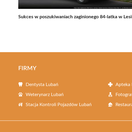
Sukces w poszukiwaniach zaginionego 84-latka w Les
FIRMY
Dentysta Lubań
Apteka
Weterynarz Lubań
Fotogra
Stacja Kontroli Pojazdów Lubań
Restaur