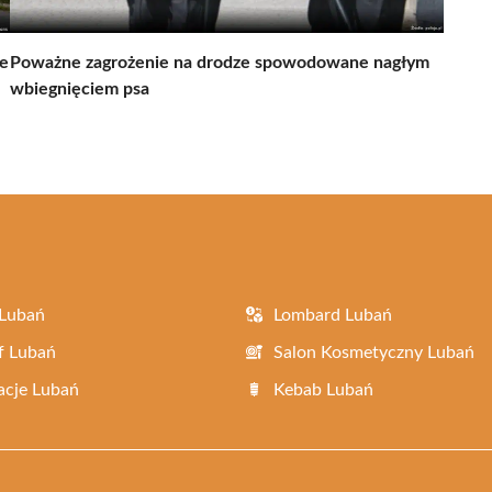
ie
Poważne zagrożenie na drodze spowodowane nagłym
wbiegnięciem psa
 Lubań
Lombard Lubań
f Lubań
Salon Kosmetyczny Lubań
acje Lubań
Kebab Lubań