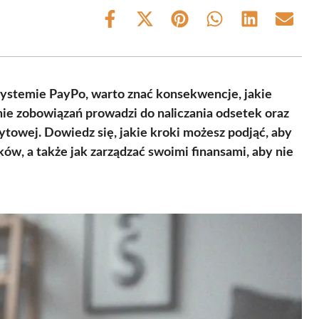
Share
Share
Share
Share
Share
Share
on
on
on
on
on
on
Facebook
X
Pinterest
WhatsApp
LinkedIn
Email
(Twitter)
systemie PayPo, warto znać konsekwencje, jakie
ie zobowiązań prowadzi do naliczania odsetek oraz
towej. Dowiedz się, jakie kroki możesz podjąć, aby
ków, a także jak zarządzać swoimi finansami, aby nie