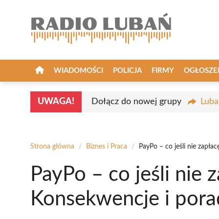
Przejdź
do
treści
WIADOMOŚCI
POLICJA
FIRMY
OGŁOSZE
UWAGA!
Dołącz do nowej grupy
Luba
Strona główna
/
Biznes i Praca
/
PayPo – co jeśli nie zapła
PayPo – co jeśli nie 
Konsekwencje i pora