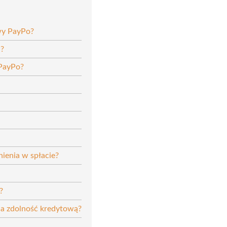
wy PayPo?
a?
 PayPo?
ienia w spłacie?
?
na zdolność kredytową?