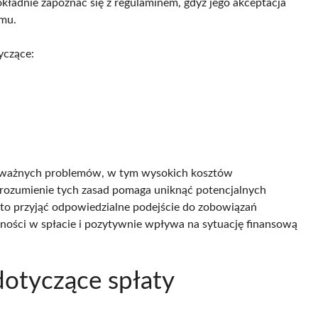
okładnie zapoznać się z regulaminem, gdyż jego akceptacja
emu.
yczące:
poważnych problemów, w tym wysokich kosztów
Zrozumienie tych zasad pomaga uniknąć potencjalnych
rto przyjąć odpowiedzialne podejście do zobowiązań
ności w spłacie i pozytywnie wpływa na sytuację finansową
dotyczące spłaty