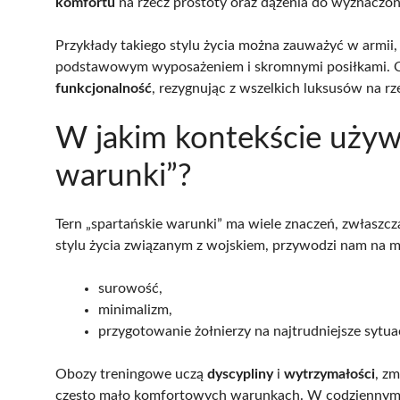
komfortu
na rzecz prostoty oraz dążenia do wyznaczo
Przykłady takiego stylu życia można zauważyć w armii, 
podstawowym wyposażeniem i skromnymi posiłkami. 
funkcjonalność
, rezygnując z wszelkich luksusów na rz
W jakim kontekście używa
warunki”?
Tern „spartańskie warunki” ma wiele znaczeń, zwłaszc
stylu życia związanym z wojskiem, przywodzi nam na m
surowość,
minimalizm,
przygotowanie żołnierzy na najtrudniejsze sytua
Obozy treningowe uczą
dyscypliny
i
wytrzymałości
, z
często mało komfortowych warunkach. W codziennym ż