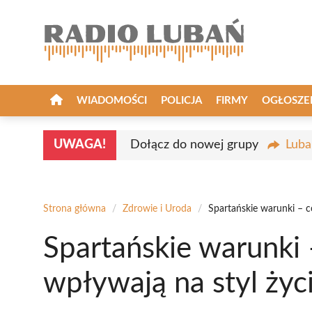
Przejdź
do
treści
WIADOMOŚCI
POLICJA
FIRMY
OGŁOSZE
UWAGA!
Dołącz do nowej grupy
Luba
Strona główna
/
Zdrowie i Uroda
/
Spartańskie warunki – co
Spartańskie warunki –
wpływają na styl życ