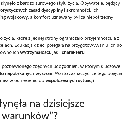
 słynęło z bardzo surowego stylu życia. Obywatele, będący
gorystycznych zasad dyscypliny i skromności
. Ich
ning wojskowy
, a komfort uznawany był za niepotrzebny
życia, które z jednej strony ograniczało przyjemności, a z
celach
. Edukacja dzieci polegała na przygotowywaniu ich do
równo ich
wytrzymałości
, jak i
charakteru
.
ycia pozbawionego zbędnych udogodnień, w którym kluczowe
 do napotykanych wyzwań
. Warto zaznaczyć, że tego pojęcia
wnież w odniesieniu do
współczesnych sytuacji
ynęła na dzisiejsze
h warunków”?