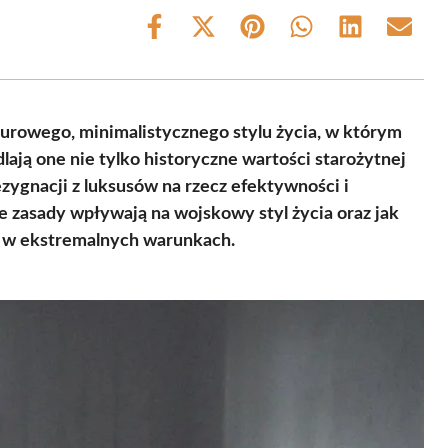
Share
Share
Share
Share
Share
Share
on
on
on
on
on
on
Facebook
X
Pinterest
WhatsApp
LinkedIn
Email
(Twitter)
surowego, minimalistycznego stylu życia, w którym
lają one nie tylko historyczne wartości starożytnej
zygnacji z luksusów na rzecz efektywności i
e zasady wpływają na wojskowy styl życia oraz jak
a w ekstremalnych warunkach.