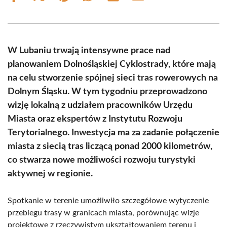
on
on
on
on
on
on
Facebook
X
Pinterest
WhatsApp
LinkedIn
Email
(Twitter)
W Lubaniu trwają intensywne prace nad
planowaniem Dolnośląskiej Cyklostrady, które mają
na celu stworzenie spójnej sieci tras rowerowych na
Dolnym Śląsku. W tym tygodniu przeprowadzono
wizję lokalną z udziałem pracowników Urzędu
Miasta oraz ekspertów z Instytutu Rozwoju
Terytorialnego. Inwestycja ma za zadanie połączenie
miasta z siecią tras liczącą ponad 2000 kilometrów,
co stwarza nowe możliwości rozwoju turystyki
aktywnej w regionie.
Spotkanie w terenie umożliwiło szczegółowe wytyczenie
przebiegu trasy w granicach miasta, porównując wizje
projektowe z rzeczywistym ukształtowaniem terenu i