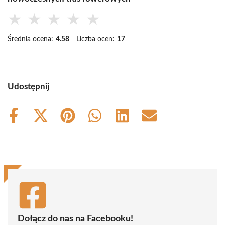
★
★
★
★
★
Średnia ocena:
4.58
Liczba ocen:
17
Udostępnij
Share
Share
Share
Share
Share
Share
on
on
on
on
on
on
Facebook
X
Pinterest
WhatsApp
LinkedIn
Email
(Twitter)
Dołącz do nas na Facebooku!